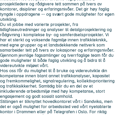
prosjektledere og rådgivere tett sammen på tvers av
kontorer, disipliner og erfaringsnivåer. Det gir høy faglig
tyngde i oppdragene -- og svært gode muligheter for egen
utvikling.
Du vil jobbe med varierte prosjekter, fra
tidligfaseutredninger og analyser til detaljprosjektering og
rådgivning i komplekse by- og samferdselsprosjekter. Vi
har et sterkt og voksende fagmiljø innen trafikkteknikk,
med egne grupper og et landsdekkende nettverk som
samarbeider tett på tvers av lokasjoner og erfaringsnivåer.
Gjennom jevnlige fagsamlinger og tverrfaglige team får du
gode muligheter til både faglig utvikling og å bidra til å
videreutvikle miljøet vårt.
Hos oss får du mulighet til å bruke og videreutvikle din
kompetanse innen blant annet trafikkanalyser, kapasitet
og fremkommelighet, signalregulering, kollektivprioritering
og trafikksikkerhet. Samtidig blir du en del av et
inkluderende arbeidsmiljø med høy kompetanse, stort
engasjement og godt sosialt samhold.
Stillingen er tilknyttet hovedkontoret vårt i Sandvika, men
det er også mulighet for arbeidssted ved vårt nyetablerte
kontor i Drammen eller på Telegrafen i Oslo. For riktig