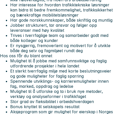
Har interesse for hvordan trafikktekniske løsninger
kan bidra til bedre fremkommelighet, trafikksikkerhet
og bærekraftige mobilitetsløsninger
Har gode norskkunnskaper, både skriftlig og muntlig
Jobber strukturert, tar ansvar og følger opp
leveranser med høy kvalitet
Trives i tverrfaglige team og samarbeider godt med
både kolleger og kunder
Er nysgjerrig, fremoverlent og motivert for å utvikle
både deg selv og fagmiljøet rundt deg
Hos oss får du blant annet
Mulighet til å jobbe med samfunnsviktige og faglig
utfordrende prosjekter i hele landet
Et sterkt tverrfaglig miljø med korte beslutningsveier
og gode muligheter for faglig sparring
Spennende utviklings- og karrieremuligheter innen
fag, marked, oppdrag og ledelse
Mulighet til å utforske og ta i bruk nye metoder,
verktøy og analyseformer i trafikkfaget
Stor grad av fleksibilitet i arbeidshverdagen
Bonus knyttet til selskapets resultat
Aksjeprogram som gir mulighet for eierskap i Norges