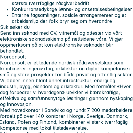
største tverrfaglige rådgiverbedrift
Konkurransedyktige lønns- og ansettelsesbetingelser
Interne fagsamlinger, sosiale arrangementer og et
arbeidsmiljø der folk bryr seg om hverandre
Slik søker du
Send inn søknad med CV, vitnemål og attester via vårt
elektroniske søknadsskjema på nettsidene våre. Vi gjør
oppmerksom på at kun elektroniske søknader blir
behandlet.
Norconsult
Norconsult er et ledende nordisk rådgiverselskap som
kombinerer ingeniørfag, arkitektur og digital kompetanse i
små og store prosjekter for både privat og offentlig sektor.
Vi jobber innen blant annet infrastruktur, energi og
industri, bygg, eiendom og arkitektur. Med formålet «Hver
dag forbedrer vi hverdagen» utvikler vi bærekraftige,
effektive og samfunnsnyttige løsninger gjennom nyskaping
og innovasjon.
Med hovedkontor i Sandvika og rundt 7 200 medarbeidere
fordelt på over 140 kontorer i Norge, Sverige, Danmark,
Island, Polen og Finland, kombinerer vi sterk tverrfaglig
kompetanse med lokal tilstedeværelse.