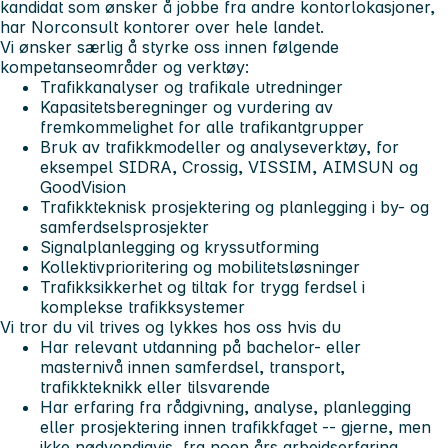
kandidat som ønsker å jobbe fra andre kontorlokasjoner,
har Norconsult kontorer over hele landet.
Vi ønsker særlig å styrke oss innen følgende
kompetanseområder og verktøy:
Trafikkanalyser og trafikale utredninger
Kapasitetsberegninger og vurdering av
fremkommelighet for alle trafikantgrupper
Bruk av trafikkmodeller og analyseverktøy, for
eksempel SIDRA, Crossig, VISSIM, AIMSUN og
GoodVision
Trafikkteknisk prosjektering og planlegging i by- og
samferdselsprosjekter
Signalplanlegging og kryssutforming
Kollektivprioritering og mobilitetsløsninger
Trafikksikkerhet og tiltak for trygg ferdsel i
komplekse trafikksystemer
Vi tror du vil trives og lykkes hos oss hvis du
Har relevant utdanning på bachelor- eller
masternivå innen samferdsel, transport,
trafikkteknikk eller tilsvarende
Har erfaring fra rådgivning, analyse, planlegging
eller prosjektering innen trafikkfaget -- gjerne, men
ikke nødvendigvis, fra noen års arbeidserfaring