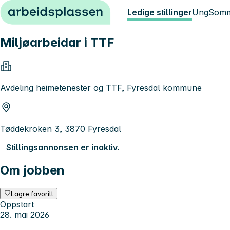
Hopp til innhold
Ledige stillinger
Ung
Somm
Miljøarbeidar i TTF
Avdeling heimetenester og TTF, Fyresdal kommune
Tøddekroken 3, 3870 Fyresdal
Stillingsannonsen er inaktiv.
Om jobben
Lagre favoritt
Oppstart
28. mai 2026