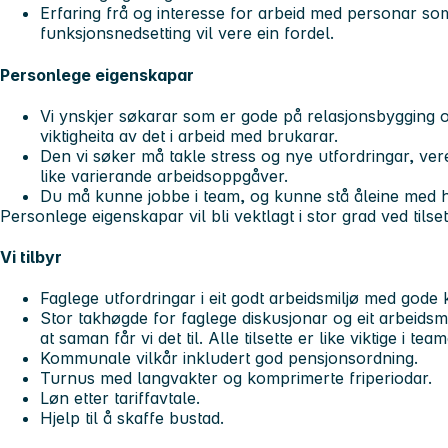
Erfaring frå og interesse for arbeid med personar s
funksjonsnedsetting vil vere ein fordel.
Personlege eigenskapar
Vi ynskjer søkarar som er gode på relasjonsbygging o
viktigheita av det i arbeid med brukarar.
Den vi søker må takle stress og nye utfordringar, vere
like varierande arbeidsoppgåver.
Du må kunne jobbe i team, og kunne stå åleine med 
Personlege eigenskapar vil bli vektlagt i stor grad ved tilset
Vi tilbyr
Faglege utfordringar i eit godt arbeidsmiljø med gode 
Stor takhøgde for faglege diskusjonar og eit arbeid
at saman får vi det til. Alle tilsette er like viktige i t
Kommunale vilkår inkludert god pensjonsordning.
Turnus med langvakter og komprimerte friperiodar.
Løn etter tariffavtale.
Hjelp til å skaffe bustad.