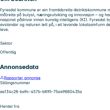
Fyresdal kommune er ein framtidsretta distriktskommune
målretta på bulyst, næringsutvikling og innovasjon – og ha
nasjonal pådrivar innan kunstig intelligens (KI). Fyresdal by
avstandar og naturen tett på, i eit levande lokalsamfunn de
leve.
Sektor
Offentlig
Annonsedata
Rapporter annonse
Stillingsnummer
aa134c28-ba9c-457b-b895-75a49880435a
Hentet fra