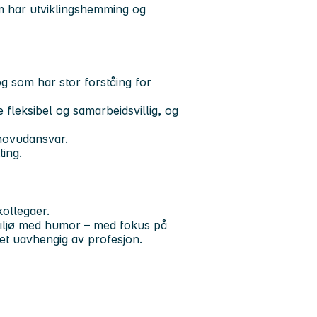
om har utviklingshemming og
g som har stor forståing for
 fleksibel og samarbeidsvillig, og
hovudansvar.
ting.
kollegaer.
smiljø med humor – med fokus på
eamet uavhengig av profesjon.