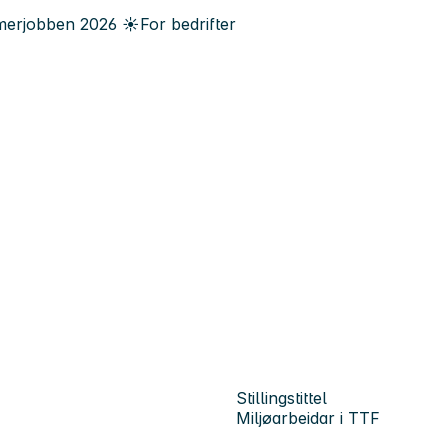
erjobben
2026
☀️
For bedrifter
Stillingstittel
Miljøarbeidar i TTF