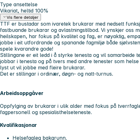
Type ansettelse
Vikariat, heltid 100%
Vis flere detaljer
TTF er bustadar som ivaretek brukarar med nedsett funksjo
fastbuande brukarar og avlastningstilbod. Vi ynskjer oss m
heilskapen, har fokus på kvalitet og fag, er nøyaktig, empatis
jobbe i eit utfordrande og spanande fagmiljø både sjølvste
spele kvarandre gode!
Stillingane er eit ledd i å styrke tenesta og vil samarbeid
jobbar i tenesta og på tvers med andre tenester som helse 
lyst ut vil jobbe med fleire brukarar.
Det er stillingar i ordinær, døgn- og natt-turnus.
Arbeidsoppgåver
Oppfylging av brukarar i ulik alder med fokus på tverrfa
fagpersonell og spesialisthelseteneste.
Kvalifikasjonar
Helsefagleg bakgrunn.