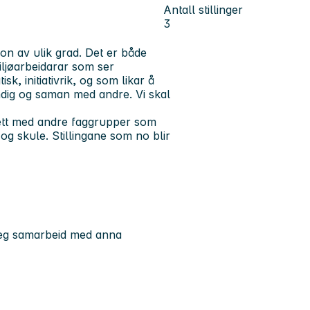
Antall stillinger
3
n av ulik grad. Det er både
iljøarbeidarar som ser
k, initiativrik, og som likar å
ndig og saman med andre. Vi skal
e tett med andre faggrupper som
og skule. Stillingane som no blir
gleg samarbeid med anna