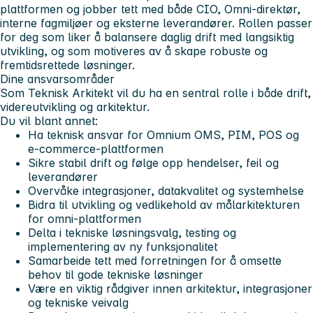
plattformen og jobber tett med både CIO, Omni-direktør,
interne fagmiljøer og eksterne leverandører. Rollen passer
for deg som liker å balansere daglig drift med langsiktig
utvikling, og som motiveres av å skape robuste og
fremtidsrettede løsninger.
Dine ansvarsområder
Som Teknisk Arkitekt vil du ha en sentral rolle i både drift,
videreutvikling og arkitektur.
Du vil blant annet:
Ha teknisk ansvar for Omnium OMS, PIM, POS og
e-commerce-plattformen
Sikre stabil drift og følge opp hendelser, feil og
leverandører
Overvåke integrasjoner, datakvalitet og systemhelse
Bidra til utvikling og vedlikehold av målarkitekturen
for omni-plattformen
Delta i tekniske løsningsvalg, testing og
implementering av ny funksjonalitet
Samarbeide tett med forretningen for å omsette
behov til gode tekniske løsninger
Være en viktig rådgiver innen arkitektur, integrasjoner
og tekniske veivalg