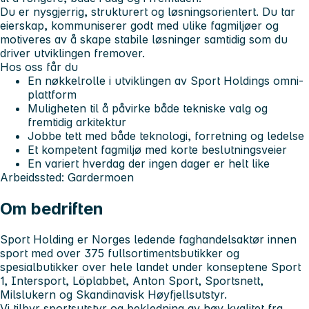
Du er nysgjerrig, strukturert og løsningsorientert. Du tar
eierskap, kommuniserer godt med ulike fagmiljøer og
motiveres av å skape stabile løsninger samtidig som du
driver utviklingen fremover.
Hos oss får du
En nøkkelrolle i utviklingen av Sport Holdings omni-
plattform
Muligheten til å påvirke både tekniske valg og
fremtidig arkitektur
Jobbe tett med både teknologi, forretning og ledelse
Et kompetent fagmiljø med korte beslutningsveier
En variert hverdag der ingen dager er helt like
Arbeidssted:
Gardermoen
Om bedriften
Sport Holding er Norges ledende faghandelsaktør innen
sport med over 375 fullsortimentsbutikker og
spesialbutikker over hele landet under konseptene Sport
1, Intersport, Löplabbet, Anton Sport, Sportsnett,
Milslukern og Skandinavisk Høyfjellsutstyr.
Vi tilbyr sportsutstyr og bekledning av høy kvalitet fra