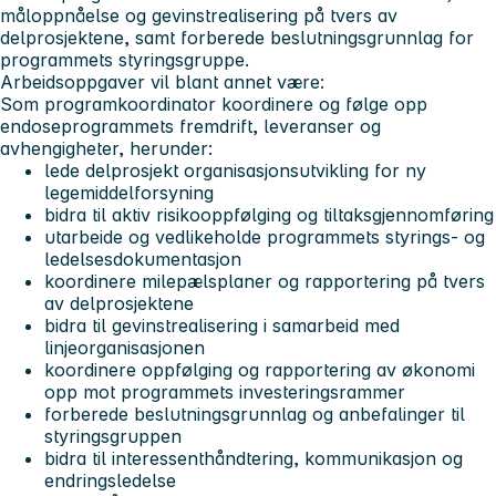
måloppnåelse og gevinstrealisering på tvers av
delprosjektene, samt forberede beslutningsgrunnlag for
programmets styringsgruppe.
Arbeidsoppgaver vil blant annet være:
Som programkoordinator koordinere og følge opp
endoseprogrammets fremdrift, leveranser og
avhengigheter, herunder:
lede delprosjekt organisasjonsutvikling for ny
legemiddelforsyning
bidra til aktiv risikooppfølging og tiltaksgjennomføring
utarbeide og vedlikeholde programmets styrings- og
ledelsesdokumentasjon
koordinere milepælsplaner og rapportering på tvers
av delprosjektene
bidra til gevinstrealisering i samarbeid med
linjeorganisasjonen
koordinere oppfølging og rapportering av økonomi
opp mot programmets investeringsrammer
forberede beslutningsgrunnlag og anbefalinger til
styringsgruppen
bidra til interessenthåndtering, kommunikasjon og
endringsledelse