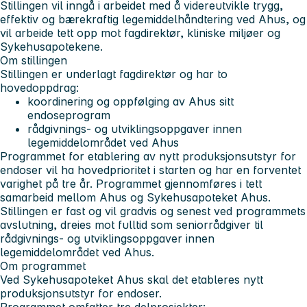
Stillingen vil inngå i arbeidet med å videreutvikle trygg,
effektiv og bærekraftig legemiddelhåndtering ved Ahus, og
vil arbeide tett opp mot fagdirektør, kliniske miljøer og
Sykehusapotekene.
Om stillingen
Stillingen er underlagt fagdirektør og har to
hovedoppdrag:
koordinering og oppfølging av Ahus sitt
endoseprogram
rådgivnings- og utviklingsoppgaver innen
legemiddelområdet ved Ahus
Programmet for etablering av nytt produksjonsutstyr for
endoser vil ha hovedprioritet i starten og har en forventet
varighet på tre år. Programmet gjennomføres i tett
samarbeid mellom Ahus og Sykehusapoteket Ahus.
Stillingen er fast og vil gradvis og senest ved programmets
avslutning, dreies mot fulltid som seniorrådgiver til
rådgivnings- og utviklingsoppgaver innen
legemiddelområdet ved Ahus.
Om programmet
Ved Sykehusapoteket Ahus skal det etableres nytt
produksjonsutstyr for endoser.
Programmet omfatter tre delprosjekter: