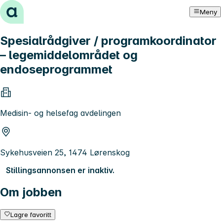
Hopp til innhold
Meny
Spesialrådgiver / programkoordinator
– legemiddelområdet og
endoseprogrammet
Medisin- og helsefag avdelingen
Sykehusveien 25, 1474 Lørenskog
Stillingsannonsen er inaktiv.
Om jobben
Lagre favoritt