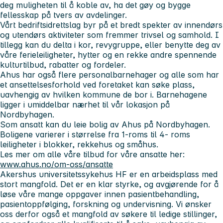
deg muligheten til å koble av, ha det gøy og bygge
fellesskap på tvers av avdelinger.
Vårt bedriftsidrettslag byr på et bredt spekter av innendørs
og utendørs aktiviteter som fremmer trivsel og samhold. I
tillegg kan du delta i kor, revygruppe, eller benytte deg av
våre ferieleiligheter, hytter og en rekke andre spennende
kulturtilbud, rabatter og fordeler.
Ahus har også flere personalbarnehager og alle som har
et ansettelsesforhold ved foretaket kan søke plass,
uavhengig av hvilken kommune de bor i. Barnehagene
ligger i umiddelbar nærhet til vår lokasjon på
Nordbyhagen.
Som ansatt kan du leie bolig av Ahus på Nordbyhagen.
Boligene varierer i størrelse fra 1-roms til 4- roms
leiligheter i blokker, rekkehus og småhus.
Les mer om alle våre tilbud for våre ansatte her:
www.ahus.no/om-oss/ansatte
Akershus universitetssykehus HF er en arbeidsplass med
stort mangfold. Det er en klar styrke, og avgjørende for å
løse våre mange oppgaver innen pasientbehandling,
pasientoppfølging, forskning og undervisning. Vi ønsker
oss derfor også et mangfold av søkere til ledige stillinger,