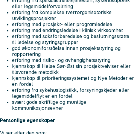
erfaring fra spesialisthelsetjenesten, sykehusapotek
eller legemiddelforvaltning
erfaring fra komplekse tverrorganisatoriske
utviklingsprosjekter
erfaring med prosjekt- eller programledelse
erfaring med endringsledelse i klinisk virksomhet
erfaring med saksforberedelse og beslutningsstøtte
til ledelse og styringsgrupper
god økonomiforståelse innen prosjektstyring og
rapportering
erfaring med risiko- og avhengighetsstyring
kjennskap til Helse Sør-Øst sin prosjektveiviser eller
tilsvarende metodikk
kjennskap til prioriteringssystemet og Nye Metoder er
en fordel
erfaring fra sykehuslogistikk, forsyningskjeder eller
legemiddelflyt er en fordel
svært gode skriftlige og muntlige
kommunikasjonsevner
Personlige egenskaper
Vi ser etter deg som: