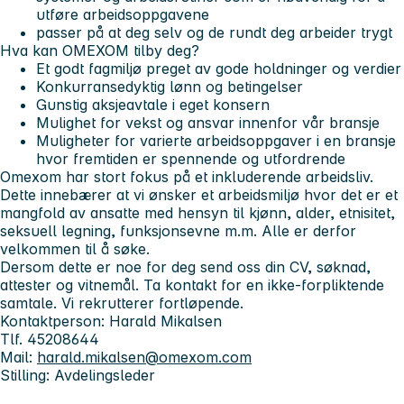
utføre arbeidsoppgavene
passer på at deg selv og de rundt deg arbeider trygt
Hva kan OMEXOM tilby deg?
Et godt fagmiljø preget av gode holdninger og verdier
Konkurransedyktig lønn og betingelser
Gunstig aksjeavtale i eget konsern
Mulighet for vekst og ansvar innenfor vår bransje
Muligheter for varierte arbeidsoppgaver i en bransje
hvor fremtiden er spennende og utfordrende
Omexom har stort fokus på et inkluderende arbeidsliv.
Dette innebærer at vi ønsker et arbeidsmiljø hvor det er et
mangfold av ansatte med hensyn til kjønn, alder, etnisitet,
seksuell legning, funksjonsevne m.m. Alle er derfor
velkommen til å søke.
Dersom dette er noe for deg send oss din CV, søknad,
attester og vitnemål. Ta kontakt for en ikke-forpliktende
samtale. Vi rekrutterer fortløpende.
Kontaktperson: Harald Mikalsen
Tlf. 45208644
Mail:
harald.mikalsen@omexom.com
Stilling: Avdelingsleder