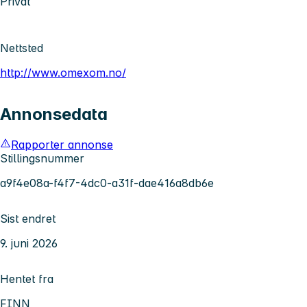
Privat
Nettsted
http://www.omexom.no/
Annonsedata
Rapporter annonse
Stillingsnummer
a9f4e08a-f4f7-4dc0-a31f-dae416a8db6e
Sist endret
9. juni 2026
Hentet fra
FINN