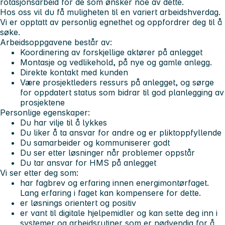
rotasjonsarbeid for de som ønsker noe av dette.
Hos oss vil du få muligheten til en variert arbeidshverdag.
Vi er opptatt av personlig egnethet og oppfordrer deg til å
søke.
Arbeidsoppgavene består av:
Koordinering av forskjellige aktører på anlegget
Montasje og vedlikehold, på nye og gamle anlegg.
Direkte kontakt med kunden
Være prosjektleders ressurs på anlegget, og sørge
for oppdatert status som bidrar til god planlegging av
prosjektene
Personlige egenskaper:
Du har vilje til å lykkes
Du liker å ta ansvar for andre og er pliktoppfyllende
Du samarbeider og kommuniserer godt
Du ser etter løsninger når problemer oppstår
Du tar ansvar for HMS på anlegget
Vi ser etter deg som:
har fagbrev og erfaring innen energimontørfaget.
Lang erfaring i faget kan kompensere for dette.
er løsnings orientert og positiv
er vant til digitale hjelpemidler og kan sette deg inn i
systemer og arbeidsrutiner som er nødvendig for å