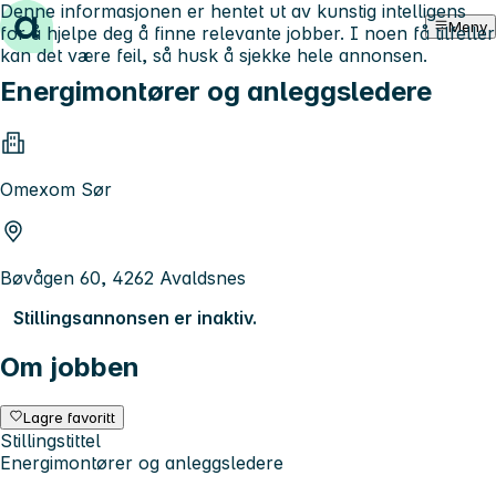
Denne informasjonen er hentet ut av kunstig intelligens
Hopp til innhold
Meny
for å hjelpe deg å finne relevante jobber. I noen få tilfeller
kan det være feil, så husk å sjekke hele annonsen.
Energimontører og anleggsledere
Omexom Sør
Bøvågen 60, 4262 Avaldsnes
Stillingsannonsen er inaktiv.
Om jobben
Lagre favoritt
Stillingstittel
Energimontører og anleggsledere