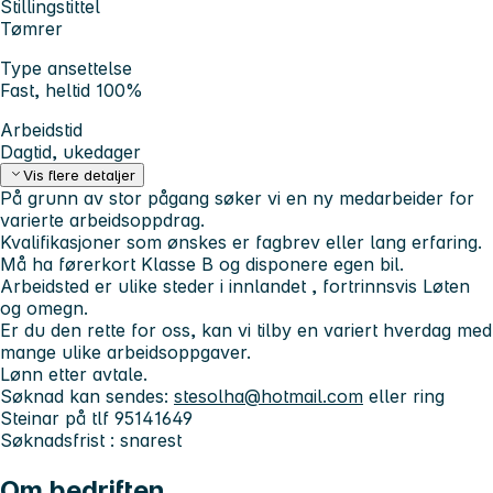
Stillingstittel
Tømrer
Type ansettelse
Fast, heltid 100%
Arbeidstid
Dagtid, ukedager
Vis flere detaljer
På grunn av stor pågang søker vi en ny medarbeider for
varierte arbeidsoppdrag.
Kvalifikasjoner som ønskes er fagbrev eller lang erfaring.
Må ha førerkort Klasse B og disponere egen bil.
Arbeidsted er ulike steder i innlandet , fortrinnsvis Løten
og omegn.
Er du den rette for oss, kan vi tilby en variert hverdag med
mange ulike arbeidsoppgaver.
Lønn etter avtale.
Søknad kan sendes:
stesolha@hotmail.com
eller ring
Steinar på tlf 95141649
Søknadsfrist : snarest
Om bedriften