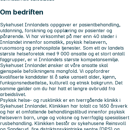
Om bedriften
Sykehuset Innlandets
oppgaver er pasientbehandling,
utdanning, forskning og opplæring av pasienter og
pårørende. Vi har virksomhet på mer enn 40 steder i
Innlandet innenfor somatikk, psykisk helsevern,
rusomsorg og prehospitale tjenester. Som ett av landets
største helseforetak med 9 000 ansatte og et stort antall
faggrupper, er vi Innlandets største kompetansemiljø.
Sykehuset Innlandet
ønsker at våre ansatte skal
gjenspeile befolkningens mangfold. Vi oppfordrer
kvalifiserte kandidater til å søke uansett alder, kjønn,
funksjonsnedsettelse, kulturell og etnisk bakgrunn. Det
samme gjelder om du har hatt et lengre avbrudd fra
arbeidslivet.
Psykisk helse- og rusklinikk
er en tverrgående klinikk i
Sykehuset Innlandet. Klinikken har totalt ca 1650 årsverk
og har et omfattende behandlingstilbud innenfor psykisk
helsevern barn, unge og voksne og tverrfaglig spesialisert
rusbehandling. Klinikken består av sykehusene Reinsvoll
og Sanderud, fire distriktspsykiatriske sentre (DPS) og