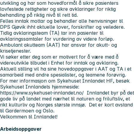
utvikling og har som hovedformål å sikre pasienters
lovfestede rettigheter og sikre avklaringer for riktig
behandling på riktig nivå til rett tid.
Felles inntak mottar og behandler alle henvisninger til
DPS Gjøvik ihht aktuelle lover, forskrifter og veiledere.
Tidlig avklaringsteam (TA) tar inn pasienter til
avklaringssamtaler for vurdering av videre forløp.
Ambulant akutteam (AAT) har ansvar for akutt- og
krisetjenester.
Vi søker etter deg som er motivert for å være med å
videreutvikle tilbudet i Enhet for inntak og avklaring.
Aktuell stilling vil ha sine hovedoppgaver i AAT og TA i et
samarbeid med andre spesialister, og teamene forøvrig.
For mer informasjon om Sykehuset Innlandet HF, besøk
Sykehuset Innlandets hjemmeside:
https://www.sykehuset-innlandet.no/ Innlandet byr på det
gode liv på landet med nærhet til naturen og friluftsliv, et
rikt kulturliv og Norges største innsjø. Det er kort avstand
til Gardermoen og Oslo.
Velkommen til Innlandet!
Arbeidsoppgaver