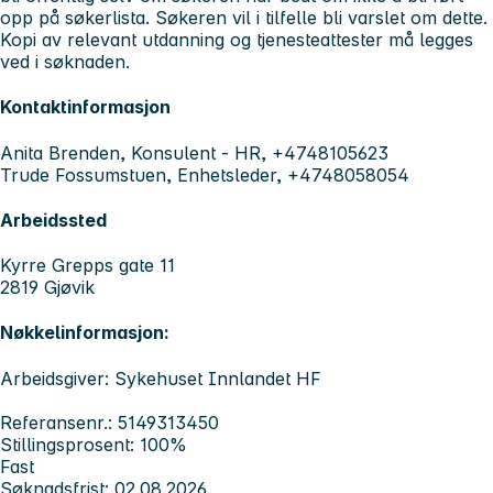
opp på søkerlista. Søkeren vil i tilfelle bli varslet om dette.
Kopi av relevant utdanning og tjenesteattester må legges
ved i søknaden.
Kontaktinformasjon
Anita Brenden, Konsulent - HR, +4748105623
Trude Fossumstuen, Enhetsleder, +4748058054
Arbeidssted
Kyrre Grepps gate 11
2819 Gjøvik
Nøkkelinformasjon:
Arbeidsgiver: Sykehuset Innlandet HF
Referansenr.: 5149313450
Stillingsprosent: 100%
Fast
Søknadsfrist: 02.08.2026