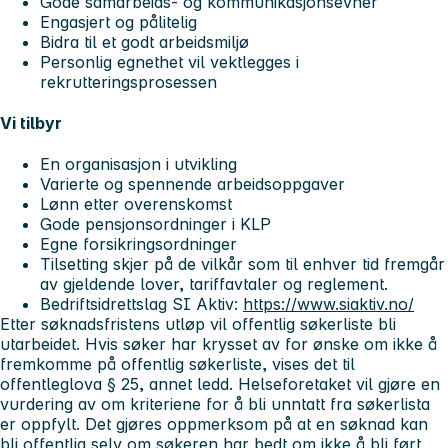
Gode samarbeids- og kommunikasjonsevner
Engasjert og pålitelig
Bidra til et godt arbeidsmiljø
Personlig egnethet vil vektlegges i
rekrutteringsprosessen
Vi tilbyr
En organisasjon i utvikling
Varierte og spennende arbeidsoppgaver
Lønn etter overenskomst
Gode pensjonsordninger i KLP
Egne forsikringsordninger
Tilsetting skjer på de vilkår som til enhver tid fremgår
av gjeldende lover, tariffavtaler og reglement.
Bedriftsidrettslag SI Aktiv:
https://www.siaktiv.no/
Etter søknadsfristens utløp vil offentlig søkerliste bli
utarbeidet. Hvis søker har krysset av for ønske om ikke å
fremkomme på offentlig søkerliste, vises det til
offentleglova § 25, annet ledd. Helseforetaket vil gjøre en
vurdering av om kriteriene for å bli unntatt fra søkerlista
er oppfylt. Det gjøres oppmerksom på at en søknad kan
bli offentlig selv om søkeren har bedt om ikke å bli ført