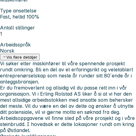
Type ansettelse
Fast, heltid 100%
Antall stillinger
1
Arbeidsspråk
Norsk
Vis flere detaljer
Vi søker etter maskinfører til våre spennende prosjekt
rundt omkring. Bli en del av et erfaringsrikt og veletablert
entreprenørselskap som neste år runder sitt 80´ende år i
anleggsbransjen.
Er du fremoverlent og allsidig vil du passe rett inn i vår
organisasjon. Vi i Erling Rolstad AS liker å si at vi har den
mest allsidige arbeidsstokken med ansatte som behersker
det meste. Vil du være en del av dette og ønsker å utnytte
ditt potensiale, vil vi gjerne motta en søknad fra deg.
Arbeidsoppgavene vil finne sted på våre prosjekt og i våre
steinbrudd. I hovedsak er dette lokasjoner rundt om kring
på Østlandet.