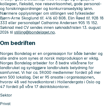
kollegaer, fleksitid, noe reisevirksomhet, gode personal-
og forsikringsordninger og konkurransedyktig lønn.
Nærmere opplysninger om stillingen ved fylkesleder
Bjørn-Arne Skoglund tlf. 416 60 808. Elin Røed tlf. 928 18
333 eller personalsjef Catharina Andersen 905 15 152.
Søknad med CV sendes innen søknadsfristen 13. august
2026 til
stilling@bondelaget.no
.
Om bedriften
Norges Bondelag er en organisasjon for både bønder og
alle andre som synes at norsk matproduksjon er viktig.
Norges Bondelag arbeider for å bedre vilkårene for
landbruket og synliggjøre landbrukets betydning for
samfunnet. Vi har ca. 59.000 medlemmer fordelt på mer
enn 500 lokallag. Det er 95 ansatte i organisasjonen,
hvorav 48 ved hovedkontoret i Hollendergata i Oslo og
47 fordelt på våre 17 distriktskontorer.
Sektor
Privat