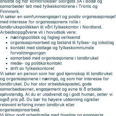
ansatte og har kontorlokaler Storgata 3A i Bodø og
samarbeider tett med fylkeskontorene i Troms og
Finnmark.
Vi søker en samfunnsengasjert og positiv organisasjonssjef
med interesse for organisasjonens rolle i
landbrukspolitikken til vårt fylkeskontor i Nordland.
Arbeidsoppgåvene vil i hovudsak vere:
næringspolitisk og fagleg verksemd
organisasjonsarbeid og bistand til fylkes- og lokallag
kontakt med statlege og fylkeskommunale
forvaltningsorgan
samarbeid med organisasjonane i landbruket
medie- og politikarkontakt
drift av fylkeskontoret
Vi søker en person som har god kjennskap til landbruket
og organisasjonene i næringa, og som har interesse for
landbruket. Du har stor arbeidskapasitet, gode
samarbeidsevner, engasjement og evne til å arbeide
sjølvstendig. At du er utadvendt og i godt humør, setter vi
også pris på. Du bør ha høyere utdanning og/eller
relevant erfaring innen landbruk eller
organisasjonsarbeid.
Vi tilbyr godt arbeidsmiljø med trivelige og engasjerte