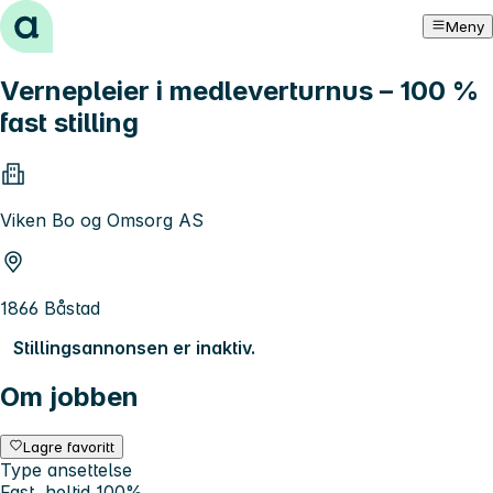
Hopp til innhold
Meny
Vernepleier i medleverturnus – 100 %
fast stilling
Viken Bo og Omsorg AS
1866 Båstad
Stillingsannonsen er inaktiv.
Om jobben
Lagre favoritt
Type ansettelse
Fast, heltid 100%