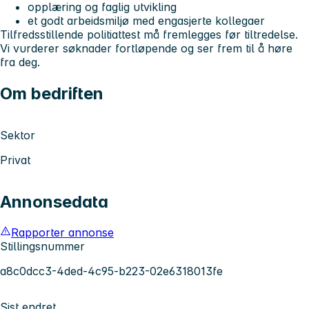
opplæring og faglig utvikling
et godt arbeidsmiljø med engasjerte kollegaer
Tilfredsstillende politiattest må fremlegges før tiltredelse.
Vi vurderer søknader fortløpende og ser frem til å høre
fra deg.
Om bedriften
Sektor
Privat
Annonsedata
Rapporter annonse
Stillingsnummer
a8c0dcc3-4ded-4c95-b223-02e6318013fe
Sist endret