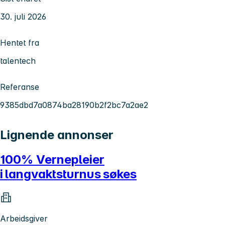
30. juli 2026
Hentet fra
talentech
Referanse
9385dbd7a0874ba28190b2f2bc7a2ae2
Lignende annonser
100% Vernepleier
i langvaktsturnus søkes
Arbeidsgiver