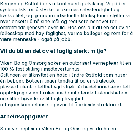
Bergen og Østfold er vi i kontinuerlig utvikling. Vi jobber
systematisk for å styrke brukernes selvstendighet og
livskvalitet, og gjennom individuelle tiltaksplaner støtter vi
hver enkelt i å nå sine mål og redusere behovet for
omfattende tjenester over tid. Hos oss blir du en del av et
fellesskap med høy faglighet, varme kolleger og rom for å
være menneske - også på jobb.
Vil du bli en del av et faglig sterkt miljø?
Viken Bo og Omsorg søker en autorisert vernepleier til en
100 % fast stilling i medleverturnus.
Stillingen er tilknyttet en bolig i Indre Østfold som huser
én beboer. Boligen ligger landlig til og er strategisk
plassert utenfor tettbebygd strøk. Arbeidet innebærer tett
oppfølging av en bruker med omfattende bistandsbehov,
og stiller høye krav til faglig trygghet,
relasjonskompetanse og evne til å arbeide strukturert.
Arbeidsoppgaver
Som vernepleier i Viken Bo og Omsorg vil du ha en