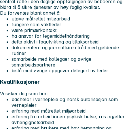
sentral rolle i den daglige oppfølgingen av beboeren og
bidra til å sikre tjenester av høy faglig kvalitet.
Du forventes blant annet å:
utøve målrettet miljøarbeid
fungere som vaktleder
være primærkontakt
ha ansvar for legemiddelhåndtering
delta aktivt i fagutvikling og tiltaksarbeid
dokumentere og journalføre i tråd med gjeldende
rutiner
samarbeide med kollegaer og øvrige
samarbeidspartnere
bistå med øvrige oppgaver delegert av leder
Kvalifikasjoner
Vi søker deg som har:
bachelor i vernepleie og norsk autorisasjon som
vernepleier
erfaring med målrettet miljøarbeid
erfaring fra arbeid innen psykisk helse, rus og/eller
avhengighetsarbeid
erfaring med brukere med høy bemanning og