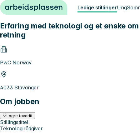
Hopp til innhold
Ledige stillinger
Ung
Somm
Erfaring med teknologi og et ønske om 
retning
PwC Norway
4033 Stavanger
Om jobben
Lagre favoritt
Stillingstittel
Teknologirådgiver