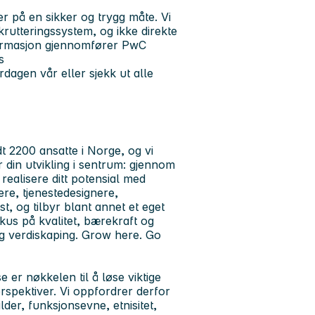
r på en sikker og trygg måte. Vi
rutteringssystem, og ikke direkte
formasjon gjennomfører PwC
s
dagen vår eller sjekk ut alle
t 2200 ansatte i Norge, og vi
r din utvikling i sentrum: gjennom
realisere ditt potensial med
ere, tjenestedesignere,
st, og tilbyr blant annet et eget
kus på kvalitet, bærekraft og
ig verdiskaping. Grow here. Go
 er nøkkelen til å løse viktige
spektiver. Vi oppfordrer derfor
lder, funksjonsevne, etnisitet,