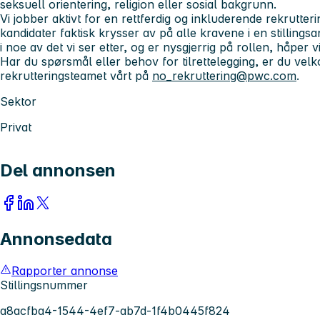
seksuell orientering, religion eller sosial bakgrunn.
Vi jobber aktivt for en rettferdig og inkluderende rekrutter
kandidater faktisk krysser av på alle kravene i en stillings
i noe av det vi ser etter, og er nysgjerrig på rollen, håper v
Har du spørsmål eller behov for tilrettelegging, er du vel
rekrutteringsteamet vårt på
no_rekruttering@pwc.com
.
Sektor
Privat
Del annonsen
Annonsedata
Rapporter annonse
Stillingsnummer
a8acfba4-1544-4ef7-ab7d-1f4b0445f824