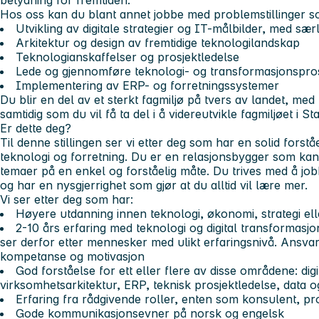
Hos oss kan du blant annet jobbe med problemstillinger s
Utvikling av digitale strategier og IT-målbilder, med sær
Arkitektur og design av fremtidige teknologilandskap
Teknologianskaffelser og prosjektledelse
Lede og gjennomføre teknologi- og transformasjonspros
Implementering av ERP- og forretningssystemer
Du blir en del av et sterkt fagmiljø på tvers av landet, med
samtidig som du vil få ta del i å videreutvikle fagmiljøet i S
Er dette deg?
Til denne stillingen ser vi etter deg som har en solid forst
teknologi og forretning. Du er en relasjonsbygger som 
temaer på en enkel og forståelig måte. Du trives med å job
og har en nysgjerrighet som gjør at du alltid vil lære mer.
Vi ser etter deg som har:
Høyere utdanning innen teknologi, økonomi, strategi ell
2-10 års erfaring med teknologi og digital transformasjon.
ser derfor etter mennesker med ulikt erfaringsnivå. Ansvar og
kompetanse og motivasjon
God forståelse for ett eller flere av disse områdene: digit
virksomhetsarkitektur, ERP, teknisk prosjektledelse, data o
Erfaring fra rådgivende roller, enten som konsulent, pro
Gode kommunikasjonsevner på norsk og engelsk