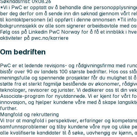
Søknadsfrist
: 09.08.26
*Vi i PwC er opptatt av å behandle dine personopplysninge
ber deg derfor om å sende inn din søknad gjennom vårt rek
til kontaktpersonen (e) oppført i denne annonsen
*Til in
bakgrunnssjekk av alle som signerer arbeidsavtale med os
Følg oss på Linkedin PwC Norway for å få et innblikk i hver
aktiviteter på pwc.no/karriere
Om bedriften
PwC er et ledende revisjons- og rådgivningsfirma med rund
bistår over 90 av landets 100 største bedrifter. Hos oss stå
meningsfulle og spennende prosjekter får du mulighet til å 
støtte fra et sterkt fagmiljø bestående av økonomer, rådgiv
teknologer, revisorer og jurister. Vi dedikerer oss til din vek
Associate-program for nyutdannede. Vi er kjent for vårt fo
innovasjon, og hjelper kundene våre med å skape langsikt
further.
Mangfold og rekruttering
Vi tror at mangfold i perspektiver, erfaringer og kompetanse
samfunnsproblemer og tilby kundene våre nye og ulike per
alle kvalifiserte kandidater til å søke, uavhengig av kjønn, a