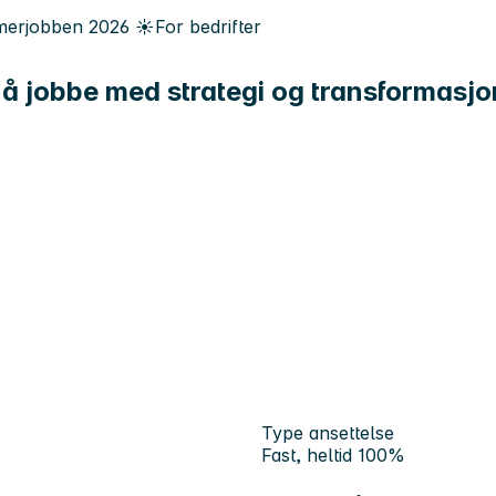
erjobben
2026
☀️
For bedrifter
å jobbe med strategi og transformasjon
Type ansettelse
Fast, heltid 100%