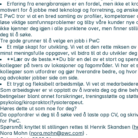
Erfaring fra energibransjen er en fordel, men ikke et krav
motivert for å jobbe med teknologi og forretning, og ønsker
I PwC tror vi at en bred samling av profiler, kompetanser
løse viktige samfunnsproblemer og tilby våre kunder nye o
ikke kjenner deg igjen i alle punktene over, men finner sti
deg til å søke.
Tre gode grunner til å velge en jobb i PwC
Et miljø skapt for utvikling.
Vi vet at den rette miksen av
minst meningsfulle oppgaver, vil bidra til at du utvikler de
**Lær av de beste.**Du blir en del av et stort og spe
kollegaer på tvers av lokasjoner og fagområder. Vi har et s
kollegaer som utfordrer og gjør hverandre bedre, og hvor 
og advokater jobber side om side.
Et trygt og fleksibelt arbeidsmiljø.
Vi vet at medarbeidere
Som arbeidsgiver er vi opptatt av å ivareta deg og dine be
betingelser blant annet forsikringer, treningsstøtte og støtte
psykolog/kiropraktor/fysioterapeut.
Høres dette ut som noe for deg?
Da oppfordrer vi deg til å søke ved å laste opp CV, og skr
for PwC.
Spørsmål knyttet til stillingen rettes til Henrik Skandsen (
h
Nora Mohn (
nora.mohn@pwc.com
) .