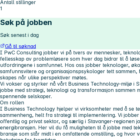
Antall stillinger
1
Søk på jobben
Søk senest i dag
Gå til søknad
I PwC Consulting jobber vi på tvers av mennesker, teknolog
fellesskap av problemløsere som hver dag bidrar til å løse
utfordringene i samfunnet. Hos oss jobber teknologer, øko
samfunnsvitere og organisasjonspsykologer tett sammen, fo
skapes når ulike perspektiver møtes.
Vi vokser og styrker nå vårt Business Technology-miljø i St
jobbe med strategi, teknologi og transformasjon sammen
spennende selskaper.
Om rollen
I Business Technology hjelper vi virksomheter med å se te
sammenheng, helt fra strategi til implementering. Vi jobber
offentlig og privat sektor, og særlig i Stavanger-regionen 
energibransjen. Her vil du få muligheten til å jobbe med tekn
bransje som står midt i en omfattende omstilling, og hvor v
betydning for fremtiden.