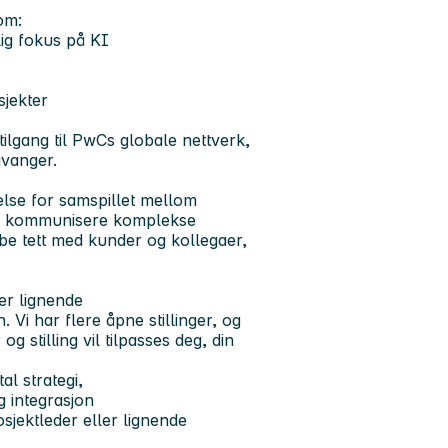
om:
lig fokus på KI
jekter
 tilgang til PwCs globale nettverk,
tavanger.
åelse for samspillet mellom
kan kommunisere komplekse
be tett med kunder og kollegaer,
er lignende
 Vi har flere åpne stillinger, og
 stilling vil tilpasses deg, din
al strategi,
g integrasjon
sjektleder eller lignende