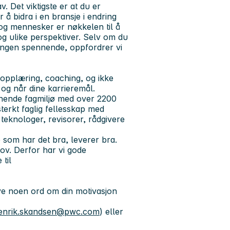
. Det viktigste er at du er
 å bidra i en bransje i endring
 og mennesker er nøkkelen til å
g ulike perspektiver. Selv om du
llingen spennende, oppfordrer vi
 opplæring, coaching, og ikke
g og når dine karrieremål.
nnende fagmiljø med over 2200
terkt faglig fellesskap med
teknologer, revisorer, rådgivere
 som har det bra, leverer bra.
hov. Derfor har vi gode
 til
ive noen ord om din motivasjon
enrik.skandsen@pwc.com
) eller