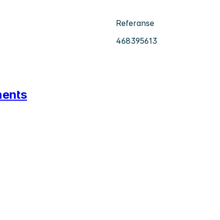
Referanse
468395613
nents