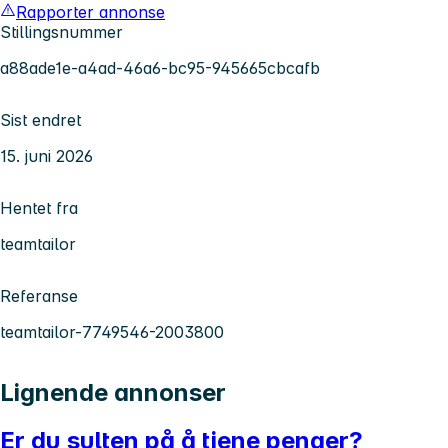
Rapporter annonse
Stillingsnummer
a88ade1e-a4ad-46a6-bc95-945665cbcafb
Sist endret
15. juni 2026
Hentet fra
teamtailor
Referanse
teamtailor-7749546-2003800
Lignende annonser
Er du sulten på å tjene penger?