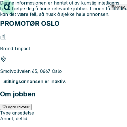
Denne informasjonen er hentet ut av kunstig intelligens
Hopp til innhold
Meny
for å hjelpe deg å finne relevante jobber. I noen få tilfeller
kan det være feil, så husk å sjekke hele annonsen.
PROMOTØR OSLO
Brand Impact
Smalvollveien 65, 0667 Oslo
Stillingsannonsen er inaktiv.
Om jobben
Lagre favoritt
Type ansettelse
Annet, deltid