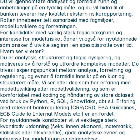
Du vil gjennomføre analyser og formidle funn og
anbefalinger på en tydelig måte, og du vil bidra til at
banken leverer høy kvalitet i ekstern risikorapportering.
Rollen innebærer tett samarbeid med fagmiljøer,
modellutviklere og forretningen.
For kandidater med særlig sterk faglig bakgrunn og
interesse for modellrisiko, åpner vi også for nyutdannede
som ønsker å utvikle seg inn i en spesialistrolle over tid.
Hvem ser vi etter?
Du er analytisk, strukturert og faglig nysgjerrig, og
motiveres av å forstå og utfordre komplekse modeller. Du
trives i skjæringspunktet mellom analyse, forretning og
regulering, og evner å formidle innsikt på en klar og
strukturert måte. Vi ser etter deg som har erfaring med
modellutvikling eller modellvalidering, og som er
komfortabel med koding og håndtering av store datasett
ved bruk av Python, R, SQL, Snowflake, dbt e.l. Erfaring
med relevant bankregulering (CRR/CRD, EBA Guidelines,
ECB Guide to Internal Models etc.) er en fordel.
For nyutdannede kandidater vil vi vektlegge sterk
kvantitativ utdanning (f.eks. innen økonomi, matematikk,
statistikk eller tilsvarende), gode analytiske evner og
interesse for modellering og dataanalyse.