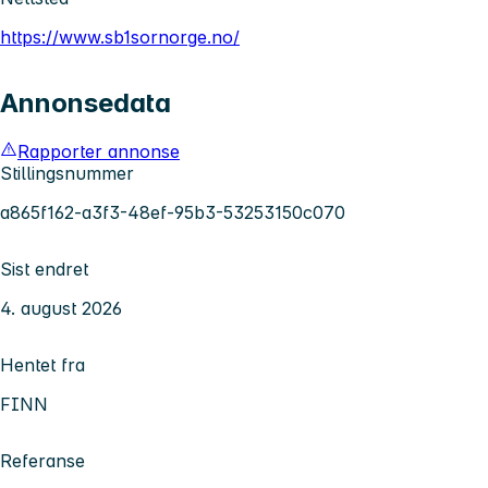
https://www.sb1sornorge.no/
Annonsedata
Rapporter annonse
Stillingsnummer
a865f162-a3f3-48ef-95b3-53253150c070
Sist endret
4. august 2026
Hentet fra
FINN
Referanse