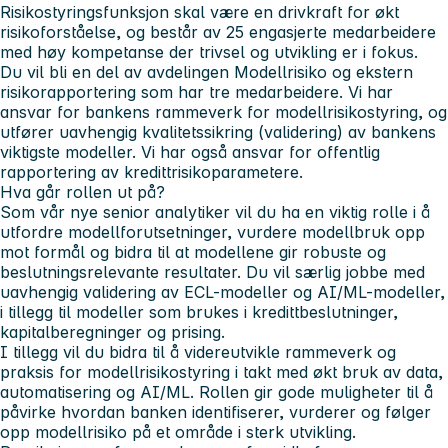
Risikostyringsfunksjon skal være en drivkraft for økt
risikoforståelse, og består av 25 engasjerte medarbeidere
med høy kompetanse der trivsel og utvikling er i fokus.
Du vil bli en del av avdelingen Modellrisiko og ekstern
risikorapportering som har tre medarbeidere. Vi har
ansvar for bankens rammeverk for modellrisikostyring, og
utfører uavhengig kvalitetssikring (validering) av bankens
viktigste modeller. Vi har også ansvar for offentlig
rapportering av kredittrisikoparametere.
Hva går rollen ut på?
Som vår nye senior analytiker vil du ha en viktig rolle i å
utfordre modellforutsetninger, vurdere modellbruk opp
mot formål og bidra til at modellene gir robuste og
beslutningsrelevante resultater. Du vil særlig jobbe med
uavhengig validering av ECL-modeller og AI/ML-modeller,
i tillegg til modeller som brukes i kredittbeslutninger,
kapitalberegninger og prising.
I tillegg vil du bidra til å videreutvikle rammeverk og
praksis for modellrisikostyring i takt med økt bruk av data,
automatisering og AI/ML. Rollen gir gode muligheter til å
påvirke hvordan banken identifiserer, vurderer og følger
opp modellrisiko på et område i sterk utvikling.