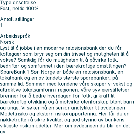
Type ansettelse
Fast, heltid 100%
Antall stillinger
1
Arbeidsspråk
Norsk
Lyst til å jobbe i en moderne relasjonsbank der du får
kollegaer som bryr seg om din trivsel og muligheten til å
vokse? Samtidig får du muligheten til å påvirke folk,
bedrifter og samfunnet i den bærekraftige omstillingen?
SpareBank 1 Sør-Norge
er både en relasjonsbank, en
lokalbank og en av landets største sparebanker, på
samme tid. Sammen med kundene våre skaper vi vekst og
attraktive lokalsamfunn i regionen. Våre syv eierstiftelser
brenner for å bedre hverdagen for folk, gi kraft til
bærekraftig utvikling og å motvirke utenforskap blant barn
og unge.
Vi søker nå en senior analytiker til avdelingen
Modellrisiko og ekstern risikorapportering. Her får du en
nøkkelrolle i å sikre kvalitet og god styring av bankens
viktigste risikomodeller.
Mer om avdelingen du blir en del
av