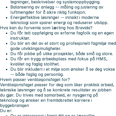
tegninger, beskrivelser og systemoppbygging.
Balansering av anlegg
-- måling og justering av
luftmengder for å sikre riktig funksjon.
Energieffektive løsninger
-- innsikt i moderne
teknologi som sparer energi og reduserer utslipp.
Hva kan du forvente som lærling hos Bravida?
Du får
tett oppfølging
av erfarne fagfolk og en egen
instruktør.
Du blir en del av et
stort og profesjonelt fagmiljø
med
gode utviklingsmuligheter.
Du får jobbe på
ulike prosjekter
, både små og store.
Du får en trygg arbeidsplass med fokus på
HMS
,
kvalitet og faglig stolthet.
Du blir inkludert i et miljø som ønsker å se deg vokse
-- både faglig og personlig.
Hvem passer ventilasjonsfaget for?
Ventilasjonsfaget passer for deg som liker praktisk arbeid,
tekniske løsninger og å se konkrete resultater av jobben
du gjør. Du trives med samarbeid, er nysgjerrig på
teknologi og ønsker en fremtidsrettet karriere i
byggebransjen
Du er:
Du er interessert i faget ditt og er lærevillig