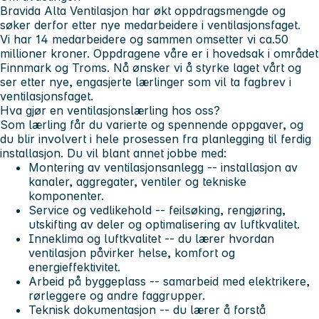
Bravida Alta Ventilasjon har økt oppdragsmengde og
søker derfor etter nye medarbeidere i ventilasjonsfaget.
Vi har 14 medarbeidere og sammen omsetter vi ca.50
millioner kroner. Oppdragene våre er i hovedsak i området
Finnmark og Troms. Nå ønsker vi å styrke laget vårt og
ser etter nye, engasjerte lærlinger som vil ta fagbrev i
ventilasjonsfaget.
Hva gjør en ventilasjonslærling hos oss?
Som lærling får du varierte og spennende oppgaver, og
du blir involvert i hele prosessen fra planlegging til ferdig
installasjon. Du vil blant annet jobbe med:
Montering av ventilasjonsanlegg
-- installasjon av
kanaler, aggregater, ventiler og tekniske
komponenter.
Service og vedlikehold
-- feilsøking, rengjøring,
utskifting av deler og optimalisering av luftkvalitet.
Inneklima og luftkvalitet
-- du lærer hvordan
ventilasjon påvirker helse, komfort og
energieffektivitet.
Arbeid på byggeplass
-- samarbeid med elektrikere,
rørleggere og andre faggrupper.
Teknisk dokumentasjon
-- du lærer å forstå