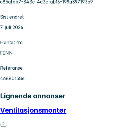
a85afbb7-343c-4d3c-ab16-199a397193a9
Sist endret
7. juli 2026
Hentet fra
FINN
Referanse
468801586
Lignende annonser
Ventilasjonsmontør