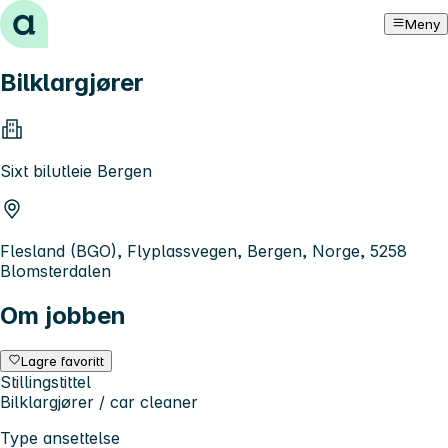
Hopp til innhold
Meny
Bilklargjører
Sixt bilutleie Bergen
Flesland (BGO), Flyplassvegen, Bergen, Norge, 5258
Blomsterdalen
Om jobben
Lagre favoritt
Stillingstittel
Bilklargjører / car cleaner
Type ansettelse