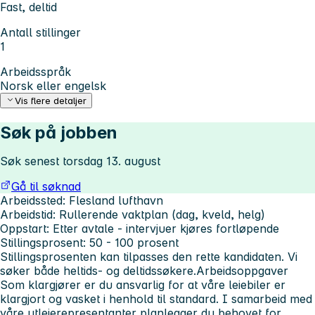
Fast, deltid
Antall stillinger
1
Arbeidsspråk
Norsk eller engelsk
Vis flere detaljer
Søk på jobben
Søk senest torsdag 13. august
Gå til søknad
Arbeidssted:
Flesland lufthavn
Arbeidstid:
Rullerende vaktplan (dag, kveld, helg)
Oppstart:
Etter avtale - intervjuer kjøres fortløpende
Stillingsprosent
: 50 - 100 prosent
Stillingsprosenten kan tilpasses den rette kandidaten. Vi
søker både heltids- og deltidssøkere.
Arbeidsoppgaver
Som klargjører er du ansvarlig for at våre leiebiler er
klargjort og vasket i henhold til standard. I samarbeid med
våre utleierepresentanter planlegger du behovet for