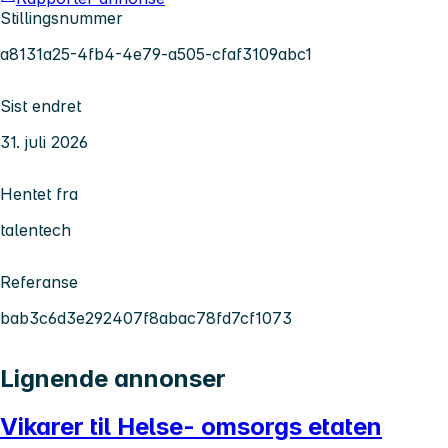
Stillingsnummer
a8131a25-4fb4-4e79-a505-cfaf3109abc1
Sist endret
31. juli 2026
Hentet fra
talentech
Referanse
bab3c6d3e292407f8abac78fd7cf1073
Lignende annonser
Vikarer til Helse- omsorgs etaten