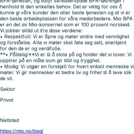
BPA-tjenester, og tilbyr skreddersydde BPA-løsninger i
henhold til den enkeltes behov. Det er viktig for oss å
kunne gi våre kunder den aller beste tjenesten og at vi er
den beste arbeidsplassen for våre medarbeidere. Mio BPA
er en del av Mio-konsernet som er 100 prosent norskeid.
Vi jobber alltid ut ifra disse verdiene:
• Respektfull:
Vi er åpne og møter andre med vennlighet
og forståelse. Alle vi møter skal føle seg sett, anerkjent
for den de er og verdifulle.
**• Pålitelig:**Vi er til å stole på og holder det vi lover. Vi
opptrer på en måte som gir tillit og trygghet.
• Modig:
Vi utgjør en forskjell for hvert enkelt menneske vi
møter. Vi gir mennesker et bedre liv og frihet til å leve slik
de vil.
Sektor
Privat
Nettsted
https://mio.no/bpa/