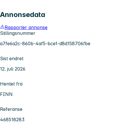
Annonsedata
Rapporter annonse
Stillingsnummer
a7fe6a2c-860b-4af5-bce1-d8d158706fbe
Sist endret
12. juli 2026
Hentet fra
FINN
Referanse
468518283