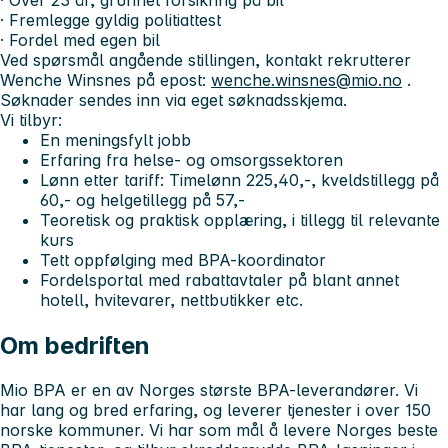
· Over 23 år, grunnet forsikring på bil
· Fremlegge gyldig politiattest
· Fordel med egen bil
Ved spørsmål angående stillingen, kontakt rekrutterer
Wenche Winsnes på epost:
wenche.winsnes@mio.no
.
Søknader sendes inn via eget søknadsskjema.
Vi tilbyr:
En meningsfylt jobb
Erfaring fra helse- og omsorgssektoren
Lønn etter tariff: Timelønn 225,40,-, kveldstillegg på
60,- og helgetillegg på 57,-
Teoretisk og praktisk opplæring, i tillegg til relevante
kurs
Tett oppfølging med BPA-koordinator
Fordelsportal med rabattavtaler på blant annet
hotell, hvitevarer, nettbutikker etc.
Om bedriften
Mio BPA er en av Norges største BPA-leverandører. Vi
har lang og bred erfaring, og leverer tjenester i over 150
norske kommuner. Vi har som mål å levere Norges beste