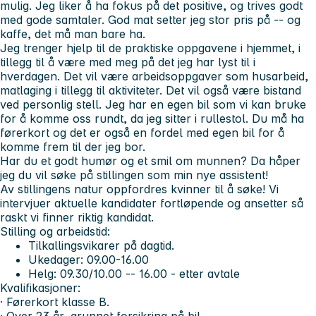
mulig. Jeg liker å ha fokus på det positive, og trives godt
med gode samtaler. God mat setter jeg stor pris på -- og
kaffe, det må man bare ha.
Jeg trenger hjelp til de praktiske oppgavene i hjemmet, i
tillegg til å være med meg på det jeg har lyst til i
hverdagen. Det vil være arbeidsoppgaver som husarbeid,
matlaging i tillegg til aktiviteter. Det vil også være bistand
ved personlig stell. Jeg har en egen bil som vi kan bruke
for å komme oss rundt, da jeg sitter i rullestol. Du må ha
førerkort og det er også en fordel med egen bil for å
komme frem til der jeg bor.
Har du et godt humør og et smil om munnen? Da håper
jeg du vil søke på stillingen som min nye assistent!
Av stillingens natur oppfordres kvinner til å søke! Vi
intervjuer aktuelle kandidater fortløpende og ansetter så
raskt vi finner riktig kandidat.
Stilling og arbeidstid:
Tilkallingsvikarer på dagtid.
Ukedager: 09.00-16.00
Helg: 09.30/10.00 -- 16.00 - etter avtale
Kvalifikasjoner:
· Førerkort klasse B.