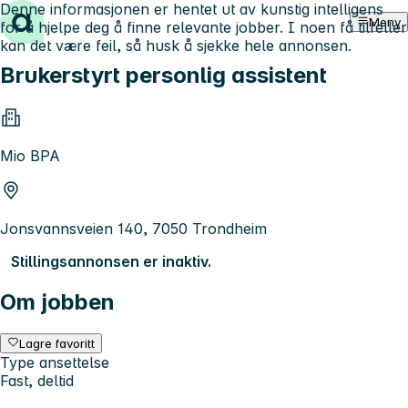
Denne informasjonen er hentet ut av kunstig intelligens
Hopp til innhold
Meny
for å hjelpe deg å finne relevante jobber. I noen få tilfeller
kan det være feil, så husk å sjekke hele annonsen.
Brukerstyrt personlig assistent
Mio BPA
Jonsvannsveien 140, 7050 Trondheim
Stillingsannonsen er inaktiv.
Om jobben
Lagre favoritt
Type ansettelse
Fast, deltid