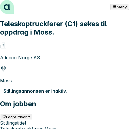
Hopp til innhold
Meny
Teleskoptruckfører (C1) søkes til
oppdrag i Moss.
Adecco Norge AS
Moss
Stillingsannonsen er inaktiv.
Om jobben
Lagre favoritt
Stillingstittel
Teleskoptruckfører Moss