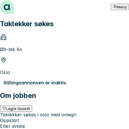
Hopp til innhold
Meny
Taktekker søkes
Øb-tak As
Oslo
Stillingsannonsen er inaktiv.
Om jobben
Lagre favoritt
Taktekker søkes i oslo med omegn
Oppstart
Etter avtale