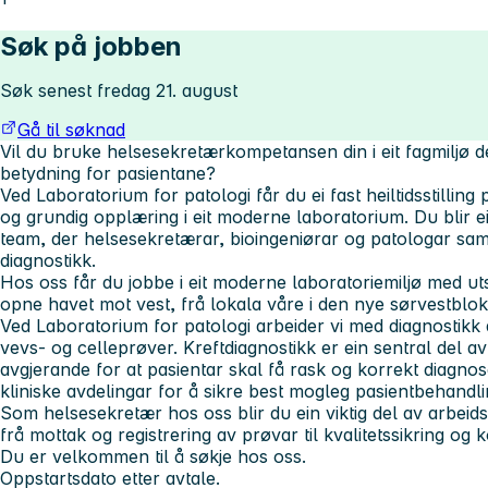
Søk på jobben
Søk senest fredag 21. august
Gå til søknad
Vil du bruke helsesekretærkompetansen din i eit fagmiljø d
betydning for pasientane?
Ved Laboratorium for patologi får du ei fast heiltidsstilling
og grundig opplæring i eit moderne laboratorium. Du blir ein
team, der helsesekretærar, bioingeniørar og patologar sama
diagnostikk.
Hos oss får du jobbe i eit moderne laboratoriemiljø med u
opne havet mot vest, frå lokala våre i den nye sørvestblok
Ved Laboratorium for patologi arbeider vi med diagnostikk
vevs- og celleprøver. Kreftdiagnostikk er ein sentral del a
avgjerande for at pasientar skal få rask og korrekt diagnos
kliniske avdelingar for å sikre best mogleg pasientbehandli
Som helsesekretær hos oss blir du ein viktig del av arbeidsfl
frå mottak og registrering av prøvar til kvalitetssikring og
Du er velkommen til å søkje hos oss.
Oppstartsdato etter avtale.