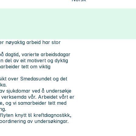
er nøyaktig arbeid har stor
 på dagtid, varierte arbeidsdagar
 del av eit motivert og dyktig
rbeider tett om viktig
tsikt over Smedasundet og det
ka.
 av sjukdomar ved å undersøkje
v verksemda vår. Arbeidet vårt er
e, og vi samarbeider tett med
ng.
yten knytt til kreftdiagnostikk,
 koordinering av undersøkingar.