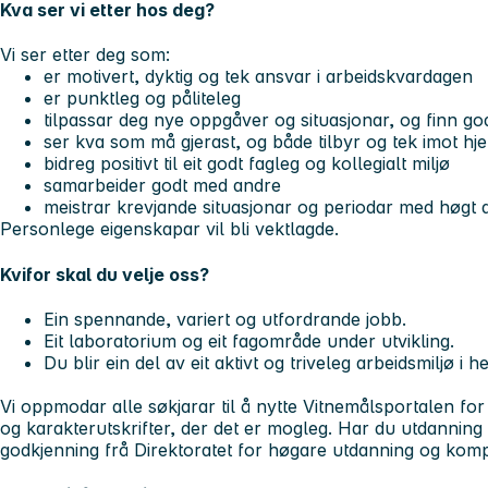
Kva ser vi etter hos deg?
Vi ser etter deg som:
er motivert, dyktig og tek ansvar i arbeidskvardagen
er punktleg og påliteleg
tilpassar deg nye oppgåver og situasjonar, og finn go
ser kva som må gjerast, og både tilbyr og tek imot hje
bidreg positivt til eit godt fagleg og kollegialt miljø
samarbeider godt med andre
meistrar krevjande situasjonar og periodar med høgt
Personlege eigenskapar vil bli vektlagde.
Kvifor skal du velje oss?
Ein spennande, variert og utfordrande jobb.
Eit laboratorium og eit fagområde under utvikling.
Du blir ein del av eit aktivt og triveleg arbeidsmiljø i h
Vi oppmodar alle søkjarar til å nytte Vitnemålsportalen for 
og karakterutskrifter, der det er mogleg. Har du utdanning 
godkjenning frå Direktoratet for høgare utdanning og kom