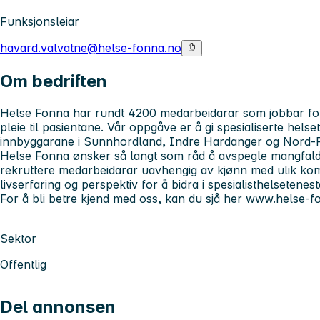
Funksjonsleiar
havard.valvatne@helse-fonna.no
Om bedriften
Helse Fonna har rundt 4200 medarbeidarar som jobbar for
pleie til pasientane. Vår oppgåve er å gi spesialiserte helse
innbyggarane i Sunnhordland, Indre Hardanger og Nord-
Helse Fonna ønsker så langt som råd å avspegle mangfalde
rekruttere medarbeidarar uavhengig av kjønn med ulik ko
livserfaring og perspektiv for å bidra i spesialisthelsetenes
For å bli betre kjend med oss, kan du sjå her
www.helse-f
Sektor
Offentlig
Del annonsen