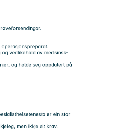
prøveforsendingar.
 operasjonspreparat.
 og vedlikehald av medisinsk-
injer, og halde seg oppdatert på
esialisthelsetenesta er ein stor
jeleg, men ikkje eit krav.