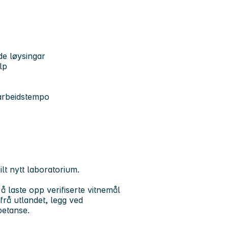
de løysingar
lp
 arbeidstempo
eilt nytt laboratorium.
å laste opp verifiserte vitnemål
frå utlandet, legg ved
petanse.