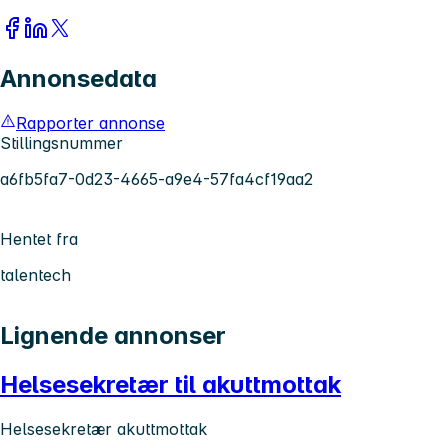
Annonsedata
Rapporter annonse
Stillingsnummer
a6fb5fa7-0d23-4665-a9e4-57fa4cf19aa2
Hentet fra
talentech
Lignende annonser
Helsesekretær til akuttmottak
Helsesekretær akuttmottak