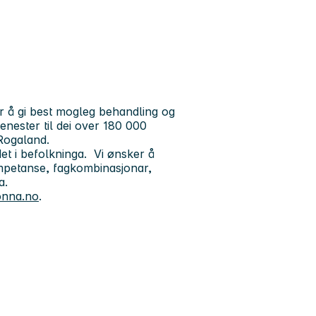
 å gi best mogleg behandling og
tenester til dei over 180 000
Rogaland.
t i befolkninga. Vi ønsker å
mpetanse, fagkombinasjonar,
ta.
onna.no
.