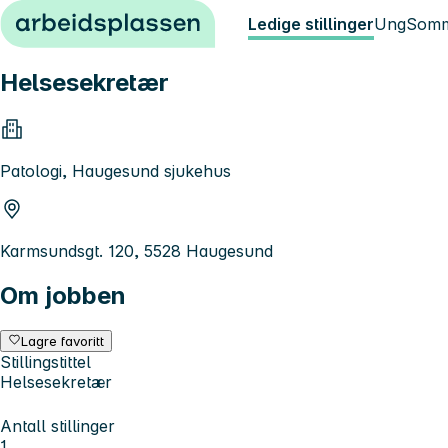
Hopp til innhold
Ledige stillinger
Ung
Somm
Helsesekretær
Patologi, Haugesund sjukehus
Karmsundsgt. 120, 5528 Haugesund
Om jobben
Lagre favoritt
Stillingstittel
Helsesekretær
Antall stillinger
1