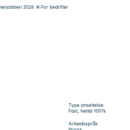
erjobben
2026
☀️
For bedrifter
Type ansettelse
Fast, heltid 100%
Arbeidsspråk
Norsk