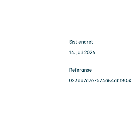
Sist endret
14. juli 2026
Referanse
023bb7d7e7574a84abf803