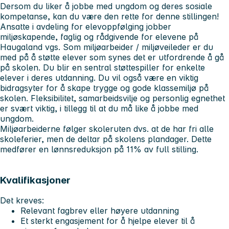
Dersom du liker å jobbe med ungdom og deres sosiale
kompetanse, kan du være den rette for denne stillingen!
Ansatte i avdeling for elevoppfølging jobber
miljøskapende, faglig og rådgivende for elevene på
Haugaland vgs. Som miljøarbeider / miljøveileder er du
med på å støtte elever som synes det er utfordrende å gå
på skolen. Du blir en sentral støttespiller for enkelte
elever i deres utdanning. Du vil også være en viktig
bidragsyter for å skape trygge og gode klassemiljø på
skolen. Fleksibilitet, samarbeidsvilje og personlig egnethet
er svært viktig, i tillegg til at du må like å jobbe med
ungdom.
Miljøarbeiderne følger skoleruten dvs. at de har fri alle
skoleferier, men de deltar på skolens plandager. Dette
medfører en lønnsreduksjon på 11% av full stilling.
Kvalifikasjoner
Det kreves:
Relevant fagbrev eller høyere utdanning
Et sterkt engasjement for å hjelpe elever til å