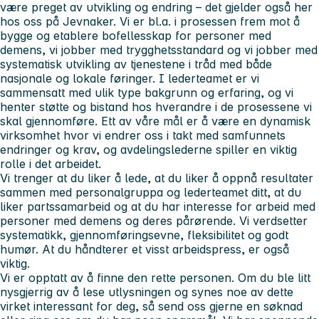
være preget av utvikling og endring – det gjelder også her
hos oss på Jevnaker. Vi er bl.a. i prosessen frem mot å
bygge og etablere bofellesskap for personer med
demens, vi jobber med trygghetsstandard og vi jobber med
systematisk utvikling av tjenestene i tråd med både
nasjonale og lokale føringer. I lederteamet er vi
sammensatt med ulik type bakgrunn og erfaring, og vi
henter støtte og bistand hos hverandre i de prosessene vi
skal gjennomføre. Ett av våre mål er å være en dynamisk
virksomhet hvor vi endrer oss i takt med samfunnets
endringer og krav, og avdelingslederne spiller en viktig
rolle i det arbeidet.
Vi trenger at du liker å lede, at du liker å oppnå resultater
sammen med personalgruppa og lederteamet ditt, at du
liker partssamarbeid og at du har interesse for arbeid med
personer med demens og deres pårørende. Vi verdsetter
systematikk, gjennomføringsevne, fleksibilitet og godt
humør. At du håndterer et visst arbeidspress, er også
viktig.
Vi er opptatt av å finne den rette personen. Om du ble litt
nysgjerrig av å lese utlysningen og synes noe av dette
virket interessant for deg, så send oss gjerne en søknad