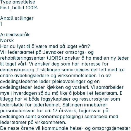
Type ansettelse
Fast, heltid 100%
Antall stillinger
1
Arbeidsspråk
Norsk
Har du lyst til å være med på laget vårt?
Vi i lederteamet på Jevnaker omsorgs- og
rehabiliteringssenter (JORS) ønsker å ha med en ny leder
til laget vårt. Vi ønsker deg som har interesse for
demensomsorg. I stillingen samarbeides det tett med tre
andre avdelingsledere og virksomhetsleder. To av
avdelingslederne leder pleieavdelinger og en
avdelingsleder leder kjøkken og vaskeri. Vi samarbeider
mye i hverdagen så du må like å jobbe i et lederteam. I
tillegg har vi både fagsykepleier og ressursstyrer som
lederstøtte for lederteamet. Stillingen innebærer
personalansvar for ca. 17 årsverk, fagansvar på
avdelingen samt økonomioppfølging i samarbeid med
lederteamet på virksomheten.
De neste årene vil kommunale helse- og omsorgstjenester