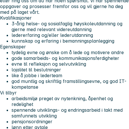
eller ring oss om du har noen spørsmål. Vi har spennende
oppgaver og prosesser fremfor oss og vil gjerne ha deg
med på laget vårt.
Kvalifikasjoner
3-årig helse- og sosialfaglig høyskoleutdanning og
gjerne med relevant videreutdanning
ledererfaring og/eller lederutdanning
kunnskap og erfaring i bemanningsplanlegging
Egenskaper
tydelig evne og ønske om å lede og motivere andre
gode samarbeids- og kommunikasjonsferdigheter
evne til refleksjon og selvutvikling
lojalitet til beslutninger
like å jobbe i lederteam
god muntlig og skriftlig framstillingsevne, og god IT-
kompetanse
Vi tilbyr
arbeidsmiljø preget av nytenkning, åpenhet og
redelighet
spennende utviklings- og endringsarbeid i takt med
samfunnets utvikling
pensjonsordninger
lønn etter avtale