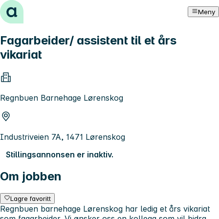
Hopp til innhold
Meny
Fagarbeider/ assistent til et års
vikariat
Regnbuen Barnehage Lørenskog
Industriveien 7A, 1471 Lørenskog
Stillingsannonsen er inaktiv.
Om jobben
Lagre favoritt
Regnbuen barnehage Lørenskog har ledig et års vikariat
som fagarbeider. Vi ønsker oss en kollega som vil bidra