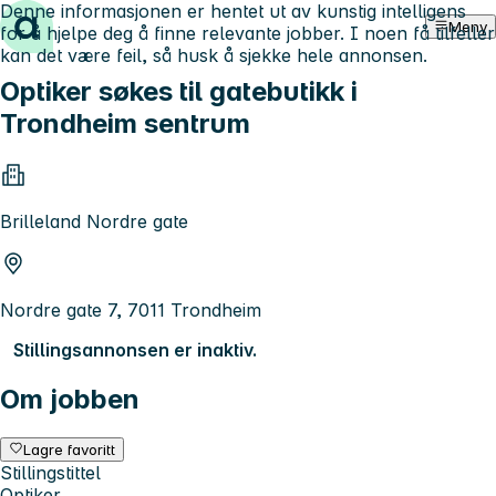
Denne informasjonen er hentet ut av kunstig intelligens
Hopp til innhold
Meny
for å hjelpe deg å finne relevante jobber. I noen få tilfeller
kan det være feil, så husk å sjekke hele annonsen.
Optiker søkes til gatebutikk i
Trondheim sentrum
Brilleland Nordre gate
Nordre gate 7, 7011 Trondheim
Stillingsannonsen er inaktiv.
Om jobben
Lagre favoritt
Stillingstittel
Optiker