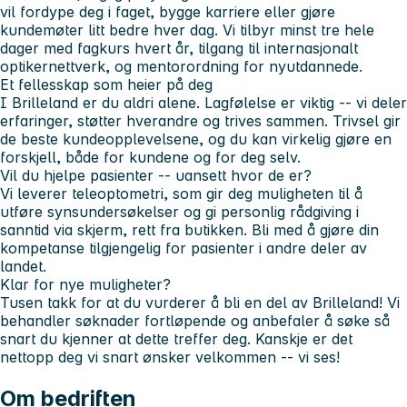
vil fordype deg i faget, bygge karriere eller gjøre
kundemøter litt bedre hver dag. Vi tilbyr minst tre hele
dager med fagkurs hvert år, tilgang til internasjonalt
optikernettverk, og mentorordning for nyutdannede.
Et fellesskap som heier på deg
I Brilleland er du aldri alene. Lagfølelse er viktig -- vi deler
erfaringer, støtter hverandre og trives sammen. Trivsel gir
de beste kundeopplevelsene, og du kan virkelig gjøre en
forskjell, både for kundene og for deg selv.
Vil du hjelpe pasienter -- uansett hvor de er?
Vi leverer teleoptometri, som gir deg muligheten til å
utføre synsundersøkelser og gi personlig rådgiving i
sanntid via skjerm, rett fra butikken. Bli med å gjøre din
kompetanse tilgjengelig for pasienter i andre deler av
landet.
Klar for nye muligheter?
Tusen takk for at du vurderer å bli en del av Brilleland! Vi
behandler søknader fortløpende og anbefaler å søke så
snart du kjenner at dette treffer deg. Kanskje er det
nettopp deg vi snart ønsker velkommen -- vi ses!
Om bedriften