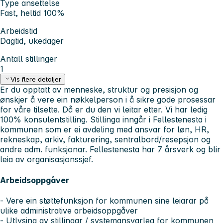
Type ansettelse
Fast, heltid 100%
Arbeidstid
Dagtid, ukedager
Antall stillinger
1
Vis flere detaljer
Er du opptatt av menneske, struktur og presisjon og
ønskjer å vere ein nøkkelperson i å sikre gode prosessar
for våre tilsette. Då er du den vi leitar etter. Vi har ledig
100% konsulentstilling. Stillinga inngår i Fellestenesta i
kommunen som er ei avdeling med ansvar for løn, HR,
rekneskap, arkiv, fakturering, sentralbord/resepsjon og
andre adm. funksjonar. Fellestenesta har 7 årsverk og blir
leia av organisasjonssjef.
Arbeidsoppgåver
- Vere ein støttefunksjon for kommunen sine leiarar på
ulike administrative arbeidsoppgåver
- Utlysing av stillingar / systemansvarleg for kommunen