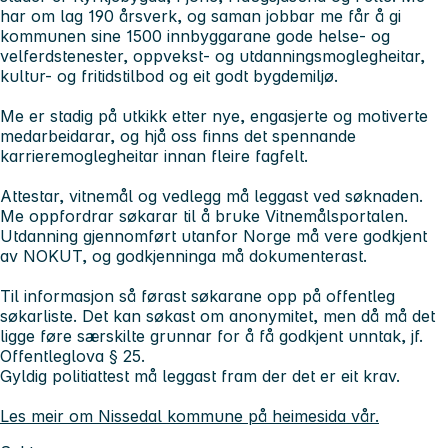
har om lag 190 årsverk, og saman jobbar me får å gi
kommunen sine 1500 innbyggarane gode helse- og
velferdstenester, oppvekst- og utdanningsmoglegheitar,
kultur- og fritidstilbod og eit godt bygdemiljø.
Me er stadig på utkikk etter nye, engasjerte og motiverte
medarbeidarar, og hjå oss finns det spennande
karrieremoglegheitar innan fleire fagfelt.
Attestar, vitnemål og vedlegg må leggast ved søknaden.
Me oppfordrar søkarar til å bruke Vitnemålsportalen.
Utdanning gjennomført utanfor Norge må vere godkjent
av NOKUT, og godkjenninga må dokumenterast.
Til informasjon så førast søkarane opp på offentleg
søkarliste. Det kan søkast om anonymitet, men då må det
ligge føre særskilte grunnar for å få godkjent unntak, jf.
Offentleglova § 25.
Gyldig politiattest må leggast fram der det er eit krav.
Les meir om Nissedal kommune på heimesida vår.