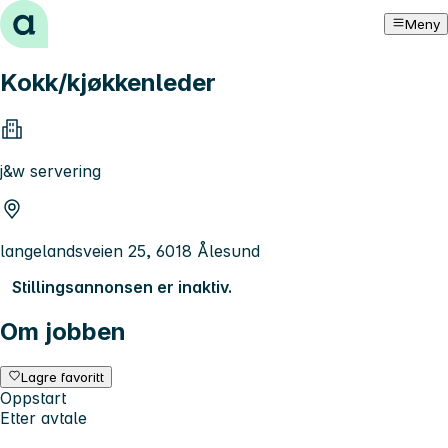
Hopp til innhold
Meny
Kokk/kjøkkenleder
j&w servering
langelandsveien 25, 6018 Ålesund
Stillingsannonsen er inaktiv.
Om jobben
Lagre favoritt
Oppstart
Etter avtale