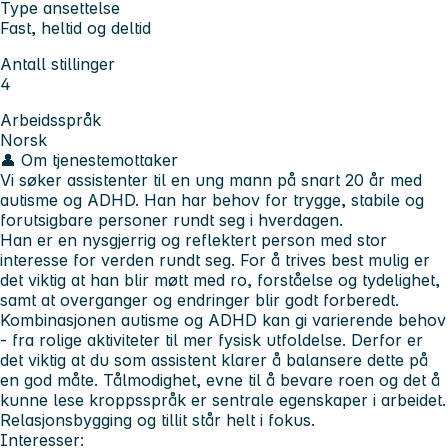
Type ansettelse
Fast, heltid og deltid
Antall stillinger
4
Arbeidsspråk
Norsk
👤
Om tjenestemottaker
Vi søker assistenter til en ung mann på snart 20 år med
autisme og ADHD. Han har behov for trygge, stabile og
forutsigbare personer rundt seg i hverdagen.
Han er en nysgjerrig og reflektert person med stor
interesse for verden rundt seg. For å trives best mulig er
det viktig at han blir møtt med ro, forståelse og tydelighet,
samt at overganger og endringer blir godt forberedt.
Kombinasjonen autisme og ADHD kan gi varierende behov
- fra rolige aktiviteter til mer fysisk utfoldelse. Derfor er
det viktig at du som assistent klarer å balansere dette på
en god måte. Tålmodighet, evne til å bevare roen og det å
kunne lese kroppsspråk er sentrale egenskaper i arbeidet.
Relasjonsbygging og tillit står helt i fokus.
Interesser: