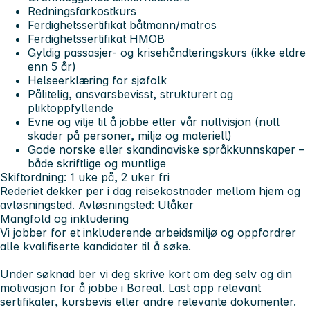
Redningsfarkostkurs
Ferdighetssertifikat båtmann/matros
Ferdighetssertifikat HMOB
Gyldig passasjer- og krisehåndteringskurs (ikke eldre
enn 5 år)
Helseerklæring for sjøfolk
Pålitelig, ansvarsbevisst, strukturert og
pliktoppfyllende
Evne og vilje til å jobbe etter vår nullvisjon (null
skader på personer, miljø og materiell)
Gode norske eller skandinaviske språkkunnskaper –
både skriftlige og muntlige
Skiftordning: 1 uke på, 2 uker fri
Rederiet
dekker per i dag reisekostnader mellom hjem og
avløsningsted. Avløsningsted:
Utåker
Mangfold og inkludering
Vi jobber for et inkluderende arbeidsmiljø og oppfordrer
alle kvalifiserte kandidater til å søke.
Under søknad ber vi deg skrive kort om deg selv og din
motivasjon for å jobbe i Boreal. Last opp relevant
sertifikater, kursbevis eller andre relevante dokumenter.