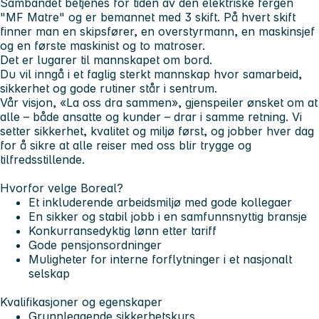
Sambandet betjenes for tiden av den elektriske fergen
"MF Matre" og er bemannet med 3 skift. På hvert skift
finner man en skipsfører, en overstyrmann, en maskinsjef
og en første maskinist og to matroser.
Det er lugarer til mannskapet om bord.
Du vil inngå i et faglig sterkt mannskap hvor samarbeid,
sikkerhet og gode rutiner står i sentrum.
Vår visjon, «La oss dra sammen», gjenspeiler ønsket om at
alle – både ansatte og kunder – drar i samme retning. Vi
setter sikkerhet, kvalitet og miljø først, og jobber hver dag
for å sikre at alle reiser med oss blir trygge og
tilfredsstillende.
Hvorfor velge Boreal?
Et inkluderende arbeidsmiljø med gode kollegaer
En sikker og stabil jobb i en samfunnsnyttig bransje
Konkurransedyktig lønn etter tariff
Gode pensjonsordninger
Muligheter for interne forflytninger i et nasjonalt
selskap
Kvalifikasjoner og egenskaper
Grunnleggende sikkerhetskurs