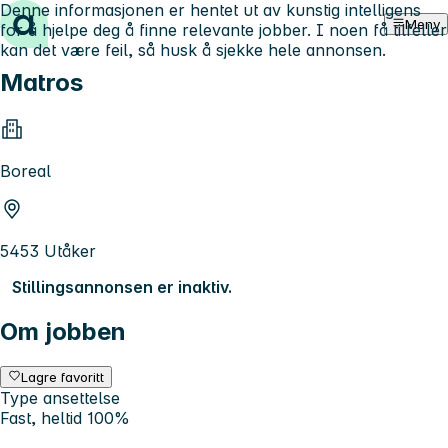
Denne informasjonen er hentet ut av kunstig intelligens
Hopp til innhold
Meny
for å hjelpe deg å finne relevante jobber. I noen få tilfeller
kan det være feil, så husk å sjekke hele annonsen.
Matros
Boreal
5453 Utåker
Stillingsannonsen er inaktiv.
Om jobben
Lagre favoritt
Type ansettelse
Fast, heltid 100%