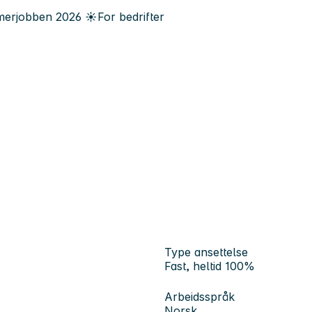
erjobben
2026
☀️
For bedrifter
Type ansettelse
Fast, heltid 100%
Arbeidsspråk
Norsk