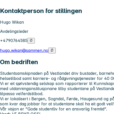
Kontaktperson for stillingen
Hugo Wikan
Avdelingsleder
+4790764585
hugo.wikan@sammen.no
Om bedriften
Studentsamskipnaden på Vestlandet driv bustader, barnehag
helsetilbod samt karriere- og rådgivningstjenester for 40 
Vi er eit sjølvstendig selskap som rapporterer til Kunnska
med utdanningsinstitusjonane tilby studentane på Vestlande
tilpassa velferdstilbod.
Vi er lokalisert i Bergen, Sogndal, Førde, Haugesund og p
som kvar dag jobbar for at studentane skal ha eit godt velf
Vår visjon er "Gode studentliv for en ansvarlig fremtid".