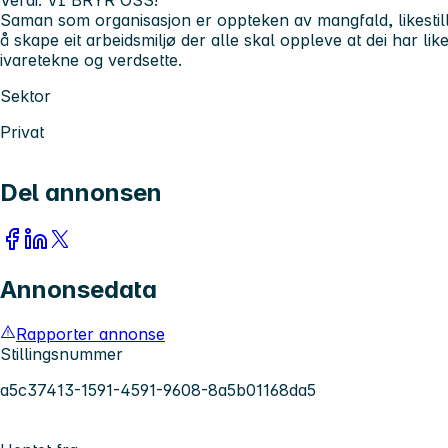
Verdi: VI BRYR OSS!
Saman som organisasjon er oppteken av mangfald, likestilli
å skape eit arbeidsmiljø der alle skal oppleve at dei har li
ivaretekne og verdsette.
Sektor
Privat
Del annonsen
Annonsedata
Rapporter annonse
Stillingsnummer
a5c37413-1591-4591-9608-8a5b01168da5