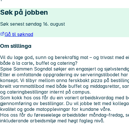
Søk på jobben
Søk senest søndag 16. august
Gå til søknad
Om stillinga
Vil du lage god, sunn og berekraftig mat – og trivast med 
både à la carte, buffet og catering?
Spise Sammen Sogndal søkjer ein engasjert og sjølvstendig
Etter ei omfattande oppgradering av serveringstilbodet har 
konsept. Vi tilbyr mellom anna ferskbakt pizza på bestilling
breitt varmmattilbod med både buffet og middagsrettar, sa
og cateringbestillingar internt på campus.
Som kokk hos oss får du ein variert arbeidskvardag med b
gjennomføring av bestillingar. Du vil jobbe tett med kollega
kvalitet og gode matopplevingar for kundane våre.
Hos oss får du føreseielege arbeidstider måndag–fredag, se
inkluderande arbeidsmiljø med høgt fagleg nivå.