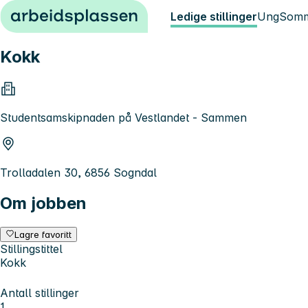
Hopp til innhold
Ledige stillinger
Ung
Somm
Kokk
Studentsamskipnaden på Vestlandet - Sammen
Trolladalen 30, 6856 Sogndal
Om jobben
Lagre favoritt
Stillingstittel
Kokk
Antall stillinger
1