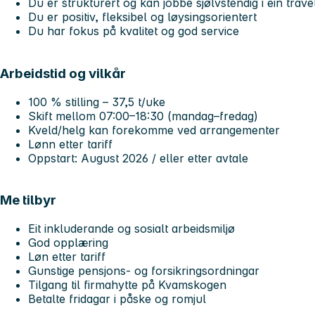
Du er strukturert og kan jobbe sjølvstendig i ein trav
Du er positiv, fleksibel og løysingsorientert
Du har fokus på kvalitet og god service
Arbeidstid og vilkår
100 % stilling – 37,5 t/uke
Skift mellom 07:00–18:30 (mandag–fredag)
Kveld/helg kan forekomme ved arrangementer
Lønn etter tariff
Oppstart: August 2026 / eller etter avtale
Me tilbyr
Eit inkluderande og sosialt arbeidsmiljø
God opplæring
Løn etter tariff
Gunstige pensjons- og forsikringsordningar
Tilgang til firmahytte på Kvamskogen
Betalte fridagar i påske og romjul