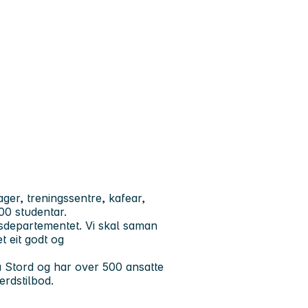
er, treningssentre, kafear,
000 studentar.
psdepartementet. Vi skal saman
t eit godt og
å Stord og har over 500 ansatte
erdstilbod.