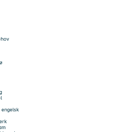
ehov
jø
g
l
 engelsk
verk
eam