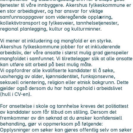
tjenester til våre innbyggere. Akershus fylkeskommune er
en stor arbeidsgiver, og har ansvar for viktige
samfunnsoppgaver som videregående opplæring,
kollektivtransport og fylkesveier, tannhelsetjenester,
regional planlegging, kultur og kulturminner.
Vi mener at inkludering og mangfold er en styrke.
Akershus fylkeskommune jobber for et inkluderende
arbeidsliv, der våre ansatte i størst mulig grad gjenspeiler
mangfoldet i samfunnet. Vi tilrettelegger slik at alle ansatte
kan utføre sitt arbeid på best mulig måte.
Vi oppfordrer alle kvalifiserte kandidater til å søke,
uavhengig av alder, kjønnsidentitet, funksjonsevne,
seksuell orientering, religion eller etnisk bakgrunn. Dette
gjelder også dersom du har hatt opphold i arbeidslivet
(hull i CV-en).
For ansettelse i skole og tannhelse kreves det politiattest
av kandidater som får tilbud om stilling. Dersom det
fremkommer av din søknad at du ønsker konfidensiell
behandling, gjør vi oppmerksom på følgende:
Opplysninger om søker kan gjøres offentlig selv om søker