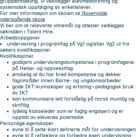
gruppeinndeling. Vi vektlegger elevmedvirkning og
systematisk oppfølging av enkeltelever.
For mer informasjon om skolen se
Rosenvilde
videregående skole
Vi ber om at relevante vitnemål og attester vedlegges
søknaden i Talent Hire.
Arbeidsoppgaver
undervisning i programfag på Vg1 og/eller Vg2 ut fra
søkers kvalifikasjoner
Kvalifikasjoner
godkjent undervisningskompetanse i programfagene
på Helse- og oppvekstfag
ønskelig at du har bred kompetanse og dekker
fagområder innen Barne- og ungdomsarbeider
gode IKT-kunnskaper og erfaring i pedagogisk bruk
av IKT
kan kommunisere lett forståelig på norsk muntlig og
skriftlig
tydelig klasseleder som er faglig engasjert og er
opptatt av elevenes potensiale
Personlige egenskaper
evne til å sette klart definerte mål for undervisningen
evne til å reflektere og forbedre egen undervisning