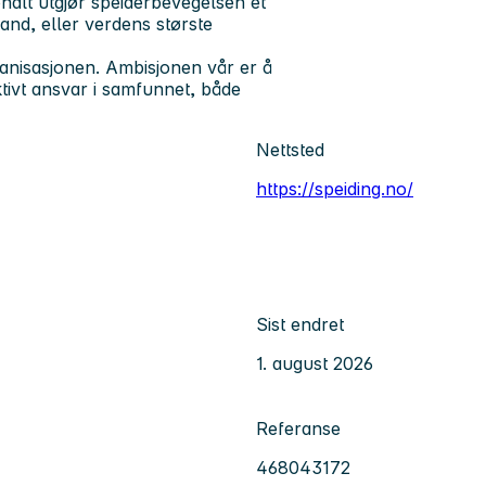
nalt utgjør speiderbevegelsen et
and, eller verdens største
organisasjonen. Ambisjonen vår er å
aktivt ansvar i samfunnet, både
Nettsted
https://speiding.no/
Sist endret
1. august 2026
Referanse
468043172