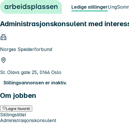
Hopp til innhold
Ledige stillinger
Ung
Somm
Administrasjonskonsulent med interesse
Norges Speiderforbund
St. Olavs gate 25, 0166 Oslo
Stillingsannonsen er inaktiv.
Om jobben
Lagre favoritt
Stillingstittel
Administrasjonskonsulent