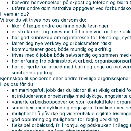
besvare henvendelser på e-post og telefon og bidra 
utføre andre administrative oppgaver ved forbundsko
Hvem er du?
Vi tror du vil trives hos oss dersom du:
liker å hjelpe andre og finne gode løsninger
er strukturert og trives med å ha ansvar for flere ul
har god kunnskap om og interesse for teknologi, syst
lærer deg nye verktøy og arbeidsmåter raskt
kommuniserer godt, både muntlig og skriftlig
trives med å jobbe både selvstendig og sammen med
har erfaring fra administrativt arbeid, organisasjonsar
har et hjerte for arbeid med barn og unge og motiveres 
samfunnsoppdrag
Kjennskap til speideren eller andre frivillige organisasjoner
Hos oss får du
en meningsfull jobb der du bidrar til et viktig arbeid 
et inkluderende arbeidsmiljø med dyktige, engasjerte 
varierte arbeidsoppgaver og stor kontaktflate i organ
samarbeid med dyktige og engasjerte frivillige over he
mulighet til å påvirke og videreutvikle digitale løsnin
god opplæring og muligheter for faglig utvikling
fleksibel arbeidstid, fri i romjul og påskeuken i tillegg 