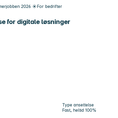
erjobben
2026
☀️
For bedrifter
 for digitale løsninger
Type ansettelse
Fast, heltid 100%