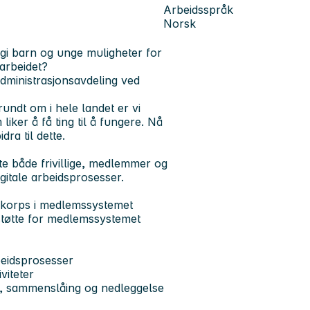
Arbeidsspråk
Norsk
 gi barn og unge muligheter for
 arbeidet?
administrasjonsavdeling ved
rundt om i hele landet er vi
ker å få ting til å fungere. Nå
ra til dette.
tte både frivillige, medlemmer og
igitale arbeidsprosesser.
g korps i medlemssystemet
støtte for medlemssystemet
rbeidsprosesser
viteter
rt, sammenslåing og nedleggelse