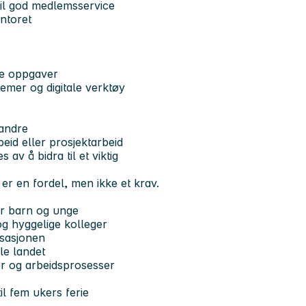
til god medlemsservice
ntoret
ike oppgaver
emer og digitale verktøy
 andre
beid eller prosjektarbeid
av å bidra til et viktig
 er en fordel, men ikke et krav.
for barn og unge
og hyggelige kolleger
isasjonen
le landet
ger og arbeidsprosesser
til fem ukers ferie