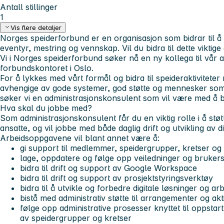
Antall stillinger
1
Vis flere detaljer
Norges speiderforbund er en organisasjon som bidrar til å
eventyr, mestring og vennskap. Vil du bidra til dette viktige
Vi i Norges speiderforbund søker nå en ny kollega til vår 
forbundskontoret i Oslo.
For å lykkes med vårt formål og bidra til speideraktiviteter 
avhengige av gode systemer, god støtte og mennesker som li
søker vi en administrasjonskonsulent som vil være med å bid
Hva skal du jobbe med?
Som administrasjonskonsulent får du en viktig rolle i å stø
ansatte, og vil jobbe med både daglig drift og utvikling av d
Arbeidsoppgavene vil blant annet være å:
gi support til medlemmer, speidergrupper, kretser o
lage, oppdatere og følge opp veiledninger og bruker
bidra til drift og support av Google Workspace
bidra til drift og support av prosjektstyringsverktøy
bidra til å utvikle og forbedre digitale løsninger og a
bistå med administrativ støtte til arrangementer og akti
følge opp administrative prosesser knyttet til oppsta
av speidergrupper og kretser