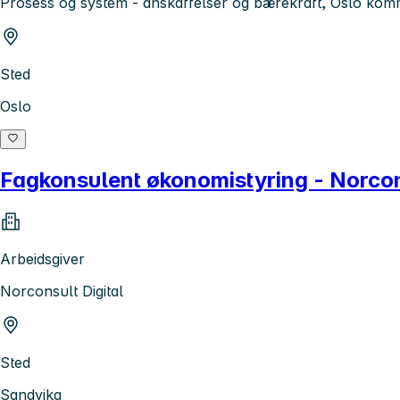
Prosess og system - anskaffelser og bærekraft, Oslo kom
Sted
Oslo
Fagkonsulent økonomistyring - Norcons
Arbeidsgiver
Norconsult Digital
Sted
Sandvika