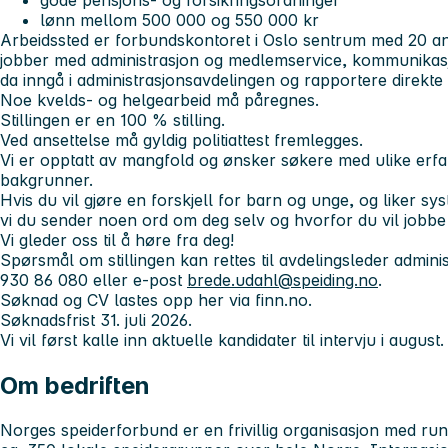
gode pensjons- og forsikringsordninger
lønn mellom 500 000 og 550 000 kr
Arbeidssted er forbundskontoret i Oslo sentrum med 20 ans
jobber med administrasjon og medlemservice, kommunikasjo
da inngå i administrasjonsavdelingen og rapportere direkte t
Noe kvelds- og helgearbeid må påregnes.
Stillingen er en 100 % stilling.
Ved ansettelse må gyldig politiattest fremlegges.
Vi er opptatt av mangfold og ønsker søkere med ulike erfa
bakgrunner.
Hvis du vil gjøre en forskjell for barn og unge, og liker sy
vi du sender noen ord om deg selv og hvorfor du vil jobbe
Vi gleder oss til å høre fra deg!
Spørsmål om stillingen kan rettes til avdelingsleder admini
930 86 080 eller e-post
brede.udahl@speiding.no
.
Søknad og CV lastes opp her via finn.no.
Søknadsfrist 31. juli 2026.
Vi vil først kalle inn aktuelle kandidater til intervju i august.
Om bedriften
Norges speiderforbund er en frivillig organisasjon med ru