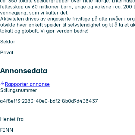
ca. 350 lokale speidergrupper over hele Norge. Internasjo
fellesskap av 60 millioner barn, unge og voksne i ca. 200 l
vennegjeng, som vi kaller det.
Aktiviteten drives av engasjerte frivillige på alle nivåer i 
utvikle hver enkelt speider til selvstendighet og til å ta et 
lokalt og globalt. Vi gjør verden bedre!
Sektor
Privat
Annonsedata
Rapporter annonse
Stillingsnummer
a4f8eff3-2283-40e0-bdf2-8b0d9d438437
Hentet fra
FINN