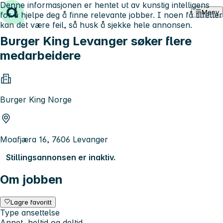
Denne informasjonen er hentet ut av kunstig intelligens
Hopp til innhold
Meny
for å hjelpe deg å finne relevante jobber. I noen få tilfeller
kan det være feil, så husk å sjekke hele annonsen.
Burger King Levanger søker flere
medarbeidere
Burger King Norge
Moafjæra 16, 7606 Levanger
Stillingsannonsen er inaktiv.
Om jobben
Lagre favoritt
Type ansettelse
Annet, heltid og deltid