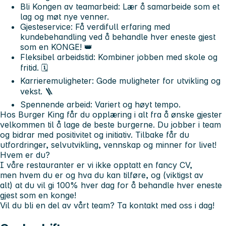
Bli Kongen av teamarbeid
: Lær å samarbeide som et
lag og møt nye venner.
Gjesteservice
: Få verdifull erfaring med
kundebehandling ved å behandle hver eneste gjest
som en KONGE! 👑
Fleksibel arbeidstid
: Kombiner jobben med skole og
fritid. 🗓️
Karrieremuligheter
: Gode muligheter for utvikling og
vekst. 🪜
Spennende arbeid
: Variert og høyt tempo.
Hos Burger King får du opplæring i alt fra å ønske gjester
velkommen til å lage de beste burgerne. Du jobber i team
og bidrar med positivitet og initiativ. Tilbake får du
utfordringer, selvutvikling, vennskap og minner for livet!
Hvem er du?
I våre restauranter er vi ikke opptatt en fancy CV,
men hvem
du er
og hva du kan tilføre, og (viktigst av
alt) at du vil gi 100% hver dag for å behandle hver eneste
gjest som en konge!
Vil du bli en del av vårt team? Ta kontakt med oss i dag!