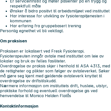
Er serviceinnstilt og møter pasienter på en trygg og
respektfull måte
Ønsker å bidra positivt til arbeidsmiljøet ved instituttet
Har interesse for utvikling av fysioterapitjenesten i
kommunen
Har erfaring fra gruppebasert trening
Personlig egnethet vil bli vektlagt.
Om praksisen
Praksisen er lokalisert ved
Fresk Fysioterapi
.
Fysioterapeuten inngår avtale med instituttet om leie av
lokaler og bruk av felles fasiliteter.
Overdragelse av praksis skjer i henhold til
ASA 4313
, med
de rettigheter og plikter som følger av avtaleverket. Søker
må gjøre seg kjent med gjeldende avtaleverk knyttet til
overdragelse av driftstilskudd.
Nærmere informasjon om instituttets drift, husleie, utstyr,
praktiske forhold og eventuell overdragelse gis ved
henvendelse til Monica Helden Flatås
Kontaktinformasjon