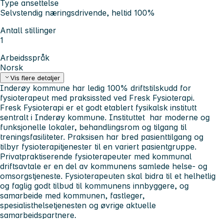
Type ansettelse
Selvstendig næringsdrivende, heltid 100%
Antall stillinger
1
Arbeidsspråk
Norsk
Vis flere detaljer
Inderøy kommune har ledig
100% driftstilskudd for
fysioterapeut
med praksissted ved
Fresk Fysioterapi
.
Fresk Fysioterapi er et godt etablert fysikalsk institutt
sentralt i Inderøy kommune. Instituttet har moderne og
funksjonelle lokaler, behandlingsrom og tilgang til
treningsfasiliteter. Praksisen har bred pasienttilgang og
tilbyr fysioterapitjenester til en variert pasientgruppe.
Privatpraktiserende fysioterapeuter med kommunal
driftsavtale er en del av kommunens samlede helse- og
omsorgstjeneste. Fysioterapeuten skal bidra til et helhetlig
og faglig godt tilbud til kommunens innbyggere, og
samarbeide med kommunen, fastleger,
spesialisthelsetjenesten og øvrige aktuelle
samarbeidspartnere.