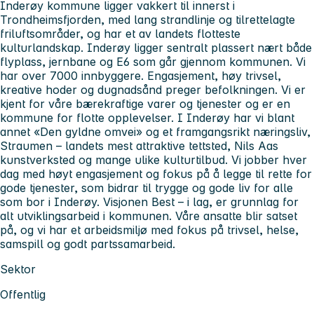
Inderøy kommune ligger vakkert til innerst i
Trondheimsfjorden, med lang strandlinje og tilrettelagte
friluftsområder, og har et av landets flotteste
kulturlandskap. Inderøy ligger sentralt plassert nært både
flyplass, jernbane og E6 som går gjennom kommunen. Vi
har over 7000 innbyggere. Engasjement, høy trivsel,
kreative hoder og dugnadsånd preger befolkningen. Vi er
kjent for våre bærekraftige varer og tjenester og er en
kommune for flotte opplevelser. I Inderøy har vi blant
annet «Den gyldne omvei» og et framgangsrikt næringsliv,
Straumen – landets mest attraktive tettsted, Nils Aas
kunstverksted og mange ulike kulturtilbud. Vi jobber hver
dag med høyt engasjement og fokus på å legge til rette for
gode tjenester, som bidrar til trygge og gode liv for alle
som bor i Inderøy. Visjonen Best – i lag, er grunnlag for
alt utviklingsarbeid i kommunen. Våre ansatte blir satset
på, og vi har et arbeidsmiljø med fokus på trivsel, helse,
samspill og godt partssamarbeid.
Sektor
Offentlig