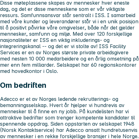
Disse møteplassene skapes av mennesker hver eneste
dag, og det er disse menneskene som er vår viktigste
ressurs. Samfunnsansvar står sentralt i ISS. I samarbeid
med våre kunder og leverandører står vi i en unik posisjon
til å positivt påvirke våre omgivelser, både når det gjelder
mennesker, samfunn og miljø. Med over 120 forskjellige
nasjonaliteter er ISS en viktig inkluderings- og
integreringskanal -- og det er vi stolte av! ISS Facility
Services er en av Norges største private arbeidsgivere
med nesten 10 000 medarbeidere og en årlig omsetning på
mer enn fem milliarder. Selskapet har 60 regionskontorer
med hovedkontor i Oslo.
Om bedriften
Adecco er et av Norges ledende rekrutterings- og
bemanningsselskap. Hvert år hjelper vi hundrevis av
mennesker til å finne en ny jobb. På kundelisten har vi
attraktive bedrifter som trenger kompetente kandidater til
spennende oppdrag. Siden oppstarten av selskapet 1948
(Norsk Kontaktservice) har Adecco ansatt hundretusenvis
av mennesker i en rekke forskjellige bransjer i hele Norge.