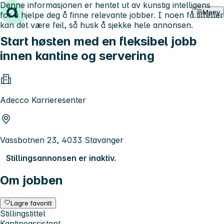
Denne informasjonen er hentet ut av kunstig intelligens
Hopp til innhold
Meny
for å hjelpe deg å finne relevante jobber. I noen få tilfeller
kan det være feil, så husk å sjekke hele annonsen.
Start høsten med en fleksibel jobb
innen kantine og servering
Adecco Karrieresenter
Vassbotnen 23, 4033 Stavanger
Stillingsannonsen er inaktiv.
Om jobben
Lagre favoritt
Stillingstittel
Kantineassistent