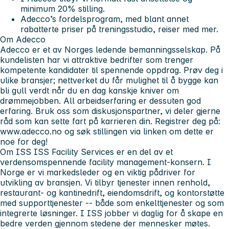
minimum 20% stilling.
Adecco’s fordelsprogram, med blant annet
rabatterte priser på treningsstudio, reiser med mer.
Om Adecco
Adecco er et av Norges ledende bemanningsselskap. På
kundelisten har vi attraktive bedrifter som trenger
kompetente kandidater til spennende oppdrag. Prøv deg i
ulike bransjer; nettverket du får mulighet til å bygge kan
bli gull verdt når du en dag kanskje kniver om
drømmejobben. All arbeidserfaring er dessuten god
erfaring. Bruk oss som diskusjonspartner, vi deler gjerne
råd som kan sette fart på karrieren din. Registrer deg på:
www.adecco.no
og søk stillingen via linken om dette er
noe for deg!
Om ISS
ISS Facility Services er en del av et
verdensomspennende facility management-konsern. I
Norge er vi markedsleder og en viktig pådriver for
utvikling av bransjen. Vi tilbyr tjenester innen renhold,
restaurant- og kantinedrift, eiendomsdrift, og kontorstøtte
med supporttjenester -- både som enkelttjenester og som
integrerte løsninger. I ISS jobber vi daglig for å skape en
bedre verden gjennom stedene der mennesker møtes.