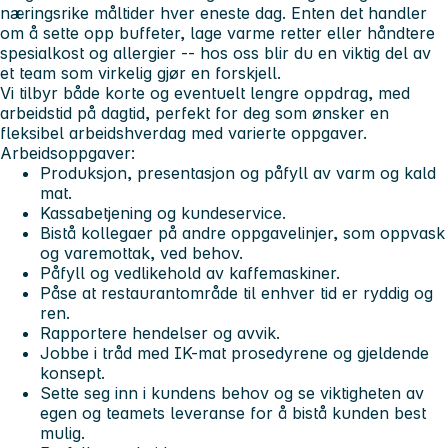
næringsrike måltider hver eneste dag. Enten det handler
om å sette opp buffeter, lage varme retter eller håndtere
spesialkost og allergier -- hos oss blir du en viktig del av
et team som virkelig gjør en forskjell.
Vi tilbyr både korte og eventuelt lengre oppdrag, med
arbeidstid på dagtid, perfekt for deg som ønsker en
fleksibel arbeidshverdag med varierte oppgaver.
Arbeidsoppgaver:
Produksjon, presentasjon og påfyll av varm og kald
mat.
Kassabetjening og kundeservice.
Bistå kollegaer på andre oppgavelinjer, som oppvask
og varemottak, ved behov.
Påfyll og vedlikehold av kaffemaskiner.
Påse at restaurantområde til enhver tid er ryddig og
ren.
Rapportere hendelser og avvik.
Jobbe i tråd med IK-mat prosedyrene og gjeldende
konsept.
Sette seg inn i kundens behov og se viktigheten av
egen og teamets leveranse for å bistå kunden best
mulig.