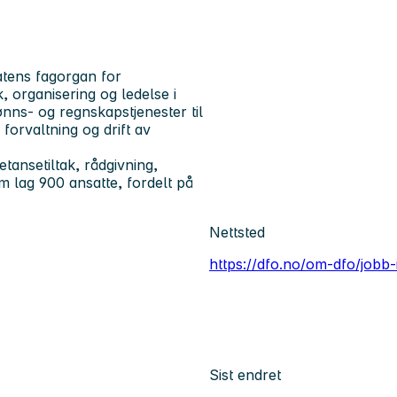
atens fagorgan for
, organisering og ledelse i
lønns- og regnskapstjenester til
forvaltning og drift av
etansetiltak, rådgivning,
om lag 900 ansatte, fordelt på
Nettsted
https://dfo.no/om-dfo/jobb-
Sist endret