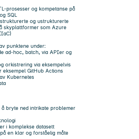
ETL-prosesser og kompetanse på
 og SQL
strukturerte og ustrukturerte
på skyplattformer som Azure
(IaC)
e av punktene under:
åde ad-hoc, batch, via APIer og
og orkistrering via eksempelvis
or eksempel GitHub Actions
 av Kubernetes
ata
r å bryte ned intrikate problemer
knologi
r i komplekse datasett
å en klar og forståelig måte