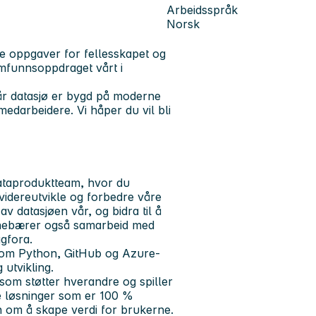
Arbeidsspråk
Norsk
re oppgaver for fellesskapet og
amfunnsoppdraget vårt i
år datasjø er bygd på moderne
medarbeidere. Vi håper du vil bli
dataproduktteam, hvor du
 videreutvikle og forbedre våre
av datasjøen vår, og bidra til å
innebærer også samarbeid med
agfora.
som Python, GitHub og Azure-
 utvikling.
om støtter hverandre og spiller
le løsninger som er 100 %
n om å skape verdi for brukerne.