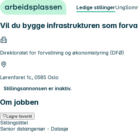
Hopp til innhold
Ledige stillinger
Ung
Somm
Vil du bygge infrastrukturen som forvan
Direktoratet for forvaltning og økonomistyring (DFØ)
Lørenfaret 1c, 0585 Oslo
Stillingsannonsen er inaktiv.
Om jobben
Lagre favoritt
Stillingstittel
Senior dataingeniør - Datasjø