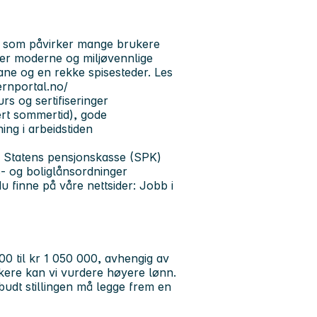
er som påvirker mange brukere
egaer moderne og miljøvennlige
ane og en rekke spisesteder. Les
ernportal.no/
urs og sertifiseringer
dert sommertid), gode
ing i arbeidstiden
, Statens pensjonskasse (SPK)
s- og boliglånsordninger
 finne på våre nettsider: Jobb i
000 til kr 1 050 000, avhengig av
økere kan vi vurdere høyere lønn.
budt stillingen må legge frem en