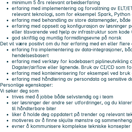
minimum 5 års relevant arbeidserfaring
erfaring med implementering og forvaltning av ELT/
relevant teknologi, som for eksempel Spark, Python
erfaring med behandling av store datamengder, både 
erfaring med oppsett og konfigurasjon av løsninger 
eller tilsvarende ved hjelp av infrastruktur som kode 
god skriftlig og muntlig formidlingsevne på norsk
Det vil være positivt om du har erfaring med en eller fler
erfaring fra implementering av data-integrasjoner, b
hendelsesbasert
erfaring med verktøy for kodebasert piplineutvikling 
Dagster/airflow eller lignende. Bruk av CI/CD som f
erfaring med konteinerisering for eksempel ved bruk
erfaring med håndtering av persondata og sensitive d
Personlige egenskaper:
Vi søker deg som
trives med å jobbe både selvstendig og i team
ser løsninger der andre ser utfordringer, og du klare
til håndterbare biter
liker å holde deg oppdatert på trender og relevant te
motiveres av å finne skjulte mønstre og sammenhenge
evner å kommunisere komplekse tekniske konsepter p