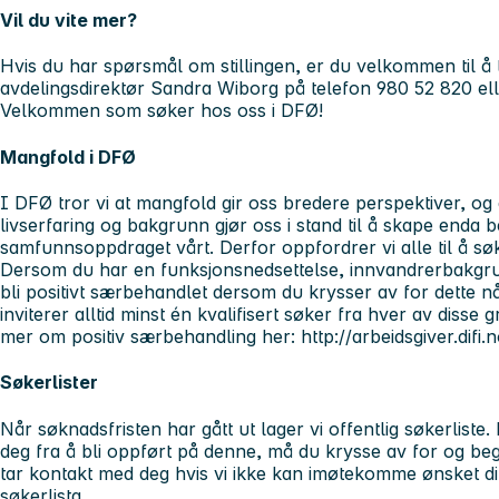
Vil du vite mer?
Hvis du har spørsmål om stillingen, er du velkommen til å
avdelingsdirektør Sandra Wiborg på telefon 980 52 820 el
Velkommen som søker hos oss i DFØ!
Mangfold i DFØ
I DFØ tror vi at mangfold gir oss bredere perspektiver, og
livserfaring og bakgrunn gjør oss i stand til å skape enda b
samfunnsoppdraget vårt. Derfor oppfordrer vi alle til å sø
Dersom du har en funksjonsnedsettelse, innvandrerbakgrun
bli positivt særbehandlet dersom du krysser av for dette når
inviterer alltid minst én kvalifisert søker fra hver av disse 
mer om positiv særbehandling her: http://arbeidsgiver.difi.
Søkerlister
Når søknadsfristen har gått ut lager vi offentlig søkerlist
deg fra å bli oppført på denne, må du krysse av for og beg
tar kontakt med deg hvis vi ikke kan imøtekomme ønsket dit
søkerlista.