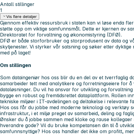
Antall stillinger
1
Vis flere detaljer
Gjennom effektiv ressursbruk i staten kan vi løse enda fle
støtte opp om viktige samfunnsmål. Dette er kjernen av s
Direktoratet for forvaltning og økonomistyring (DFØ).
DFØ er både storforbruker og storprodusent av data og v
skytjenester. Vi styrker vår satsning og søker etter dyktige 
med på laget!
Om stillingen
Som dataingeniør hos oss blir du en del av et tverrfaglig 
samarbeider tett med analytikere og forretningseiere for å
dataløsninger. Du vil ha ansvar for utvikling og forvaltning 
bygge en robust og fremtidsrettet dataplattform. Rollen 
tekniske miljøer i IT-avdelingen og deltakelse i relevante f
Hos oss får du jobbe med moderne teknologi og verktøy 
infrastruktur, i et miljø preget av samarbeid, deling og faglig
Ønsker du å jobbe sammen med kloke og rause kollegaer s
hverandre gode? Vil du bruke kompetansen din til å utvik
samfunnsnyttige? Hos oss handler det ikke om profitt, me