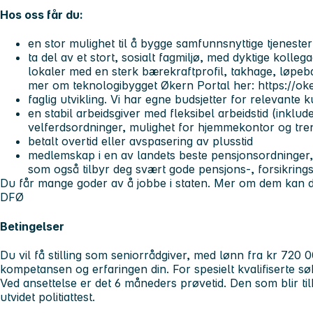
Hos oss får du:
en stor mulighet til å bygge samfunnsnyttige tjenest
ta del av et stort, sosialt fagmiljø, med dyktige koll
lokaler med en sterk bærekraftprofil, takhage, løpeb
mer om teknologibygget Økern Portal her: https://ok
faglig utvikling. Vi har egne budsjetter for relevante k
en stabil arbeidsgiver med fleksibel arbeidstid (inklu
velferdsordninger, mulighet for hjemmekontor og tren
betalt overtid eller avspasering av plusstid
medlemskap i en av landets beste pensjonsordninger
som også tilbyr deg svært gode pensjons-, forsikring
Du får mange goder av å jobbe i staten. Mer om dem kan du
DFØ
Betingelser
Du vil få stilling som seniorrådgiver, med lønn fra kr 720 
kompetansen og erfaringen din. For spesielt kvalifiserte s
Ved ansettelse er det 6 måneders prøvetid. Den som blir til
utvidet politiattest.