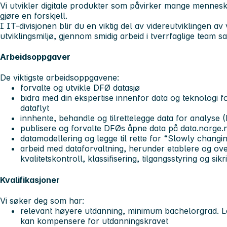
Vi utvikler digitale produkter som påvirker mange mennesker
gjøre en forskjell.
I IT-divisjonen blir du en viktig del av videreutviklingen a
utviklingsmiljø, gjennom smidig arbeid i tverrfaglige team
Arbeidsoppgaver
De viktigste arbeidsoppgavene:
forvalte og utvikle DFØ datasjø
bidra med din ekspertise innenfor data og teknologi f
dataflyt
innhente, behandle og tilrettelegge data for analyse 
publisere og forvalte DFØs åpne data på data.norge.
datamodellering og legge til rette for “Slowly changi
arbeid med dataforvaltning, herunder etablere og ov
kvalitetskontroll, klassifisering, tilgangsstyring og sik
Kvalifikasjoner
Vi søker deg som har:
relevant høyere utdanning, minimum bachelorgrad. La
kan kompensere for utdanningskravet