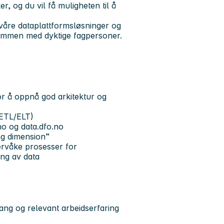
, og du vil få muligheten til å
v våre dataplattformsløsninger og
 sammen med dyktige fagpersoner.
or å oppnå god arkitektur og
(ETL/ELT)
no og data.dfo.no
ng dimension”
ervåke prosesser for
ring av data
ng og relevant arbeidserfaring