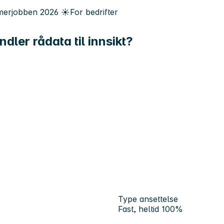
erjobben
2026
☀️
For bedrifter
dler rådata til innsikt?
Type ansettelse
Fast, heltid 100%