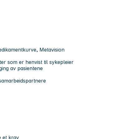
medikamentkurve, Metavision
er som er henvist til sykepleier
ging av pasientene
samarbeidspartnere
 et krav