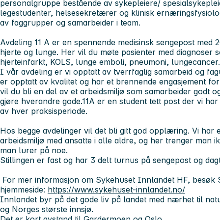
personalgruppe bestående av sykepleiere/ spesialsykepleie
legestudenter, helsesekretærer og klinisk ernæringsfysiolo
av faggrupper og samarbeider i team.
Avdeling 11 A er en spennende medisinsk sengepost med 2
hjerte og lunge. Her vil du møte pasienter med diagnoser so
hjerteinfarkt, KOLS, lunge emboli, pneumoni, lungecancer
I vår avdeling er vi opptatt av tverrfaglig samarbeid og fag
er opptatt av kvalitet og har et brennende engasjement fo
vil du bli en del av et arbeidsmiljø som samarbeider godt o
gjøre hverandre gode.11A er en student tett post der vi ha
av hver praksisperiode.
Hos begge avdelinger vil det bli gitt god opplæring. Vi har e
arbeidsmiljø med ansatte i alle aldre, og her trenger man 
man lurer på noe.
Stillingen er fast og har 3 delt turnus på sengepost og dagti
For mer informasjon om Sykehuset Innlandet HF, besøk 
hjemmeside:
https://www.sykehuset-innlandet.no/
Innlandet byr på det gode liv på landet med nærhet til nature
og Norges største innsjø.
Det er kort avstand til Gardermoen og Oslo.