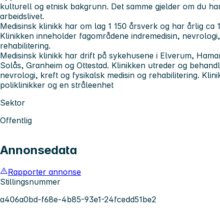
kulturell og etnisk bakgrunn. Det samme gjelder om du har
arbeidslivet.
Medisinsk klinikk
har om lag 1 150 årsverk og har årlig ca 
Klinikken inneholder fagområdene indremedisin, nevrologi,
rehabilitering.
Medisinsk klinikk har drift på sykehusene i Elverum, Hama
Solås, Granheim og Ottestad. Klinikken utreder og behandl
nevrologi, kreft og fysikalsk medisin og rehabilitering. Kli
poliklinikker og en stråleenhet
Sektor
Offentlig
Annonsedata
Rapporter annonse
Stillingsnummer
a406a0bd-f68e-4b85-93e1-24fcedd51be2