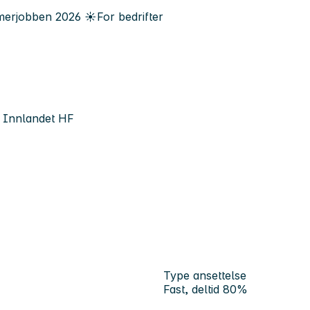
erjobben
2026
☀️
For bedrifter
t Innlandet HF
Type ansettelse
Fast, deltid 80%