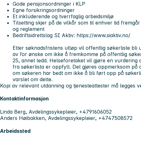
Gode pensjonsordninger i KLP
Egne forsikringsordninger
Et inkluderende og tverrfaglig arbeidsmiljø
Tilsetting skjer på de vilkår som til enhver tid fremgår
og reglement
Bedriftsidrettslag SI Aktiv: https://www.siaktiv.no/
Etter søknadsfristens utløp vil offentlig søkerliste bli
av for ønske om ikke å fremkomme på offentlig søkerlis
25, annet ledd. Helseforetaket vil gjøre en vurdering a
fra søkerlista er oppfylt. Det gjøres oppmerksom på a
om søkeren har bedt om ikke å bli ført opp på søkerlista
varslet om dette.
Kopi av relevant utdanning og tjenesteattester må legges 
Kontaktinformasjon
Linda Berg, Avdelingssykepleier, +4791606052
Anders Høibakken, Avdelingssykepleier, +4747508572
Arbeidssted