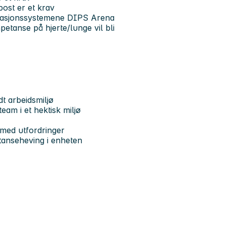
post er et krav
ntasjonssystemene DIPS Arena
petanse på hjerte/lunge vil bli
dt arbeidsmiljø
eam i et hektisk miljø
 med utfordringer
etanseheving i enheten