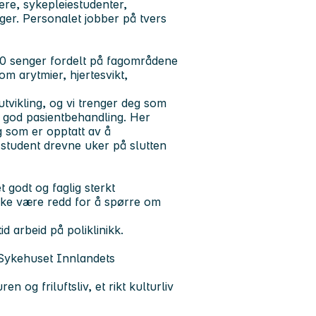
re, sykepleiestudenter,
ger. Personalet jobber på tvers
0 senger fordelt på fagområdene
m arytmier, hjertesvikt,
.
utvikling, og vi trenger deg som
r god pasientbehandling. Her
g som er opptatt av å
r student drevne uker på slutten
t godt og faglig sterkt
ikke være redd for å spørre om
d arbeid på poliklinikk.
Sykehuset Innlandets
n og friluftsliv, et rikt kulturliv