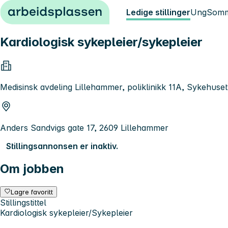
Hopp til innhold
Ledige stillinger
Ung
Somm
Kardiologisk sykepleier/sykepleier
Medisinsk avdeling Lillehammer, poliklinikk 11A, Sykehuse
Anders Sandvigs gate 17, 2609 Lillehammer
Stillingsannonsen er inaktiv.
Om jobben
Lagre favoritt
Stillingstittel
Kardiologisk sykepleier/Sykepleier