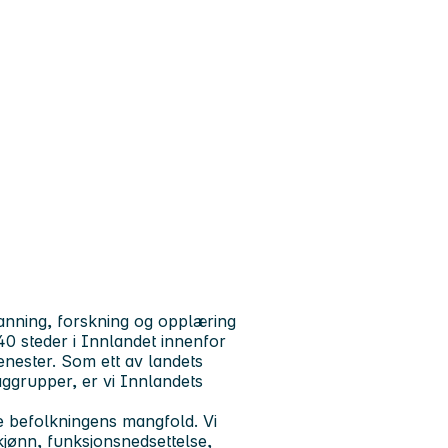
anning, forskning og opplæring
0 steder i Innlandet innenfor
enester. Som ett av landets
aggrupper, er vi Innlandets
le befolkningens mangfold. Vi
 kjønn, funksjonsnedsettelse,