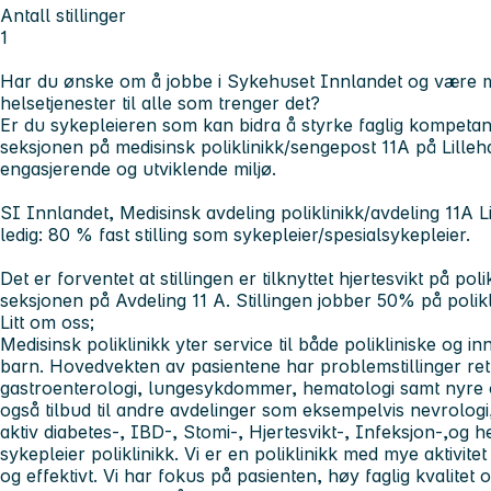
Antall stillinger
1
Har du ønske om å jobbe i Sykehuset Innlandet og være m
helsetjenester til alle som trenger det?
Er du sykepleieren som kan bidra å styrke faglig kompetans
seksjonen på medisinsk poliklinikk/sengepost 11A på Lille
engasjerende og utviklende miljø.
SI Innlandet, Medisinsk avdeling poliklinikk/avdeling 11A L
ledig: 80 % fast stilling som sykepleier/spesialsykepleier.
Det er forventet at stillingen er tilknyttet hjertesvikt på pol
seksjonen på Avdeling 11 A. Stillingen jobber 50% på poli
Litt om oss;
Medisinsk poliklinikk yter service til både polikliniske og 
barn. Hovedvekten av pasientene har problemstillinger rett
gastroenterologi, lungesykdommer, hematologi samt nyre og
også tilbud til andre avdelinger som eksempelvis nevrologi,
aktiv diabetes-, IBD-, Stomi-, Hjertesvikt-, Infeksjon-,og 
sykepleier poliklinikk. Vi er en poliklinikk med mye aktivi
og effektivt. Vi har fokus på pasienten, høy faglig kvalitet 