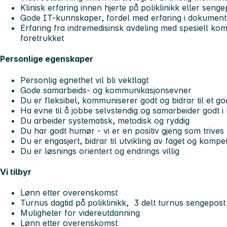
Klinisk erfaring innen hjerte på poliklinikk eller senge
Gode IT-kunnskaper, fordel med erfaring i dokume
Erfaring fra indremedisinsk avdeling med spesiell kom
foretrukket
Personlige egenskaper
Personlig egnethet vil bli vektlagt
Gode samarbeids- og kommunikasjonsevner
Du er fleksibel, kommuniserer godt og bidrar til et go
Ha evne til å jobbe selvstendig og samarbeider godt i t
Du arbeider systematisk, metodisk og ryddig
Du har godt humør - vi er en positiv gjeng som trives
Du er engasjert, bidrar til utvikling av faget og komp
Du er løsnings orientert og endrings villig
Vi tilbyr
Lønn etter overenskomst
Turnus dagtid på poliklinikk, 3 delt turnus sengepost
Muligheter for videreutdanning
Lønn etter overenskomst