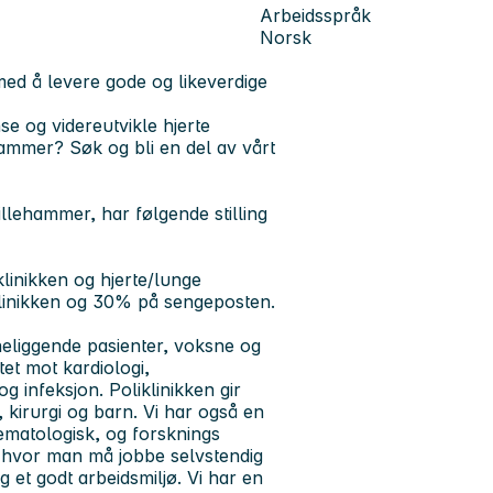
Arbeidsspråk
Norsk
ed å levere gode og likeverdige
e og videreutvikle hjerte
hammer? Søk og bli en del av vårt
illehammer, har følgende stilling
iklinikken og hjerte/lunge
klinikken og 30% på sengeposten.
inneliggende pasienter, voksne og
et mot kardiologi,
 infeksjon. Poliklinikken gir
 kirurgi og barn. Vi har også en
hematologisk, og forsknings
tet hvor man må jobbe selvstendig
og et godt arbeidsmiljø. Vi har en