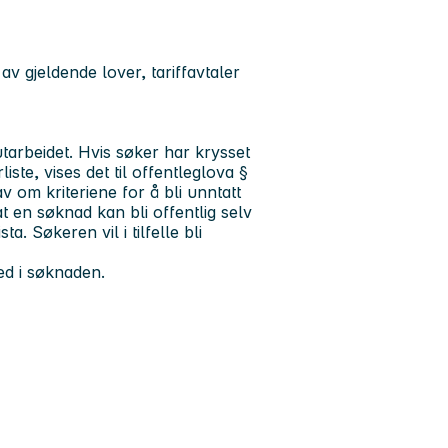
 av gjeldende lover, tariffavtaler
 utarbeidet. Hvis søker har krysset
te, vises det til offentleglova §
v om kriteriene for å bli unntatt
t en søknad kan bli offentlig selv
. Søkeren vil i tilfelle bli
ved i søknaden.