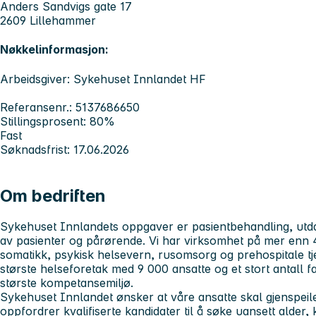
Anders Sandvigs gate 17
2609 Lillehammer
Nøkkelinformasjon:
Arbeidsgiver: Sykehuset Innlandet HF
Referansenr.: 5137686650
Stillingsprosent: 80%
Fast
Søknadsfrist: 17.06.2026
Om bedriften
Sykehuset Innlandets
oppgaver er pasientbehandling, utd
av pasienter og pårørende. Vi har virksomhet på mer enn 4
somatikk, psykisk helsevern, rusomsorg og prehospitale tj
største helseforetak med 9 000 ansatte og et stort antall f
største kompetansemiljø.
Sykehuset Innlandet
ønsker at våre ansatte skal gjenspei
oppfordrer kvalifiserte kandidater til å søke uansett alder,