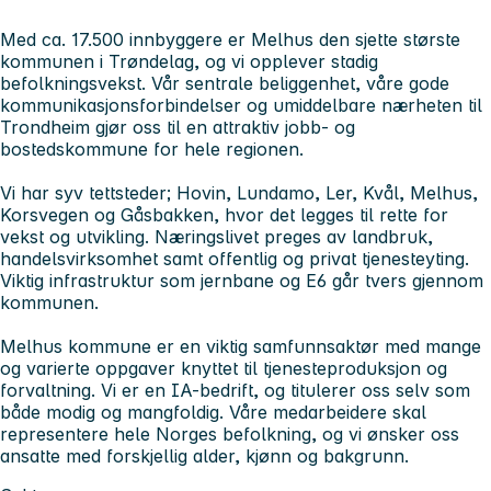
Med ca. 17.500 innbyggere er Melhus den sjette største
kommunen i Trøndelag, og vi opplever stadig
befolkningsvekst. Vår sentrale beliggenhet, våre gode
kommunikasjonsforbindelser og umiddelbare nærheten til
Trondheim gjør oss til en attraktiv jobb- og
bostedskommune for hele regionen.
Vi har syv tettsteder; Hovin, Lundamo, Ler, Kvål, Melhus,
Korsvegen og Gåsbakken, hvor det legges til rette for
vekst og utvikling. Næringslivet preges av landbruk,
handelsvirksomhet samt offentlig og privat tjenesteyting.
Viktig infrastruktur som jernbane og E6 går tvers gjennom
kommunen.
Melhus kommune er en viktig samfunnsaktør med mange
og varierte oppgaver knyttet til tjenesteproduksjon og
forvaltning. Vi er en IA-bedrift, og titulerer oss selv som
både modig og mangfoldig. Våre medarbeidere skal
representere hele Norges befolkning, og vi ønsker oss
ansatte med forskjellig alder, kjønn og bakgrunn.