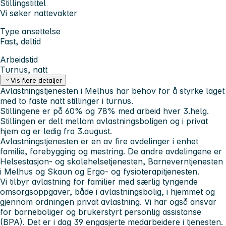
Stillingstittel
Vi søker nattevakter
Type ansettelse
Fast, deltid
Arbeidstid
Turnus, natt
Vis flere detaljer
Avlastningstjenesten i Melhus har behov for å styrke laget
med to faste natt stillinger i turnus.
Stillingene er på 60% og 78% med arbeid hver 3.helg.
Stillingen er delt mellom avlastningsboligen og i privat
hjem og er ledig fra 3.august.
Avlastningstjenesten er en av fire avdelinger i enhet
familie, forebygging og mestring. De andre avdelingene er
Helsestasjon- og skolehelsetjenesten, Barneverntjenesten
i Melhus og Skaun og Ergo- og fysioterapitjenesten.
Vi tilbyr avlastning for familier med særlig tyngende
omsorgsoppgaver, både i avlastningsbolig, i hjemmet og
gjennom ordningen privat avlastning. Vi har også ansvar
for barneboliger og brukerstyrt personlig assistanse
(BPA). Det er i dag 39 engasjerte medarbeidere i tjenesten.