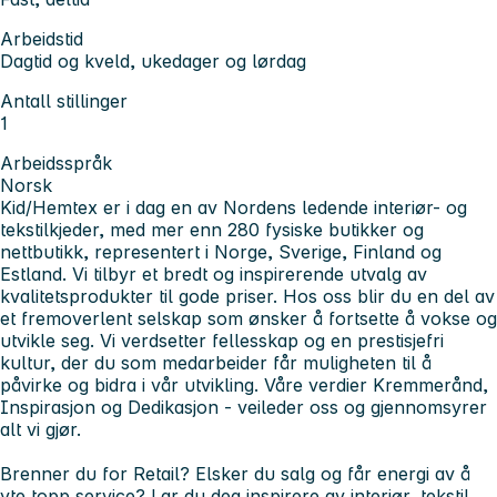
Arbeidstid
Dagtid og kveld, ukedager og lørdag
Antall stillinger
1
Arbeidsspråk
Norsk
Kid/Hemtex er i dag en av Nordens ledende interiør- og
tekstilkjeder, med mer enn 280 fysiske butikker og
nettbutikk, representert i Norge, Sverige, Finland og
Estland. Vi tilbyr et bredt og inspirerende utvalg av
kvalitetsprodukter til gode priser. Hos oss blir du en del av
et fremoverlent selskap som ønsker å fortsette å vokse og
utvikle seg. Vi verdsetter fellesskap og en prestisjefri
kultur, der du som medarbeider får muligheten til å
påvirke og bidra i vår utvikling. Våre verdier Kremmerånd,
Inspirasjon og Dedikasjon - veileder oss og gjennomsyrer
alt vi gjør.
Brenner du for Retail? Elsker du salg og får energi av å
yte topp service? Lar du deg inspirere av interiør, tekstil,