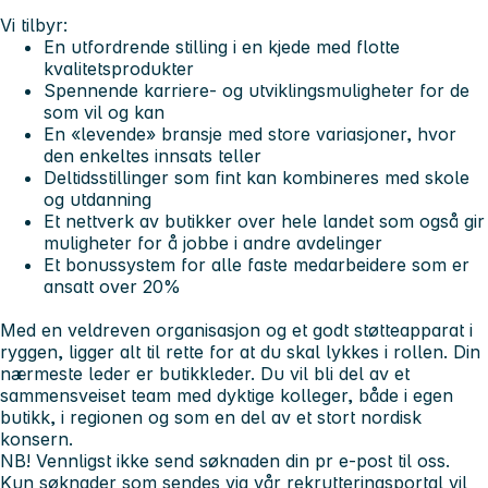
Vi tilbyr:
En utfordrende stilling i en kjede med flotte
kvalitetsprodukter
Spennende karriere- og utviklingsmuligheter for de
som vil og kan
En «levende» bransje med store variasjoner, hvor
den enkeltes innsats teller
Deltidsstillinger som fint kan kombineres med skole
og utdanning
Et nettverk av butikker over hele landet som også gir
muligheter for å jobbe i andre avdelinger
Et bonussystem for alle faste medarbeidere som er
ansatt over 20%
Med en veldreven organisasjon og et godt støtteapparat i
ryggen, ligger alt til rette for at du skal lykkes i rollen. Din
nærmeste leder er butikkleder. Du vil bli del av et
sammensveiset team med dyktige kolleger, både i egen
butikk, i regionen og som en del av et stort nordisk
konsern.
NB!
Vennligst ikke send søknaden din pr e-post til oss.
Kun søknader som sendes via vår rekrutteringsportal vil