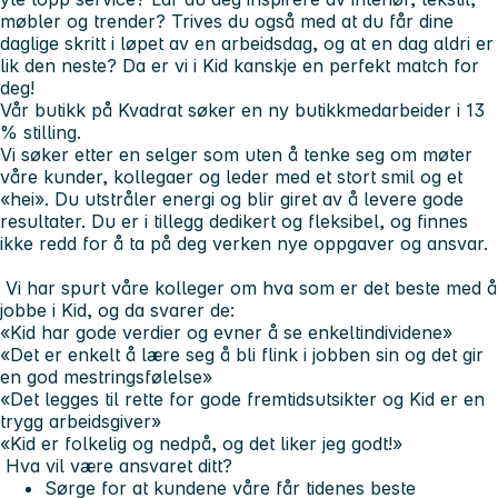
møbler og trender? Trives du også med at du får dine
daglige skritt i løpet av en arbeidsdag, og at en dag aldri er
lik den neste?
Da er vi i Kid kanskje en perfekt match for
deg!
Vår butikk på Kvadrat søker en ny butikkmedarbeider i 13
% stilling.
Vi søker etter en selger som uten å tenke seg om møter
våre kunder, kollegaer og leder med et stort smil og et
«hei». Du utstråler energi og blir giret av å levere gode
resultater. Du er i tillegg dedikert og fleksibel, og finnes
ikke redd for å ta på deg verken nye oppgaver og ansvar.
Vi har spurt våre kolleger om hva som er det beste med å
jobbe i Kid, og da svarer de:
«Kid har gode verdier og evner å se enkeltindividene»
«Det er enkelt å lære seg å bli flink i jobben sin og det gir
en god mestringsfølelse»
«Det legges til rette for gode fremtidsutsikter og Kid er en
trygg arbeidsgiver»
«Kid er folkelig og nedpå, og det liker jeg godt!»
Hva vil være ansvaret ditt?
Sørge for at kundene våre får tidenes beste