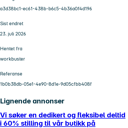
a3d38bc1-ec61-438b-b6c5-4b36a0f4d196
Sist endret
23. juli 2026
Hentet fra
workbuster
Referanse
1b0b38db-05e1-4e90-8d1e-9d05cfbb408f
Lignende annonser
Vi søker en dedikert og fleksibel deltid
i 60% stilling til vår butikk på