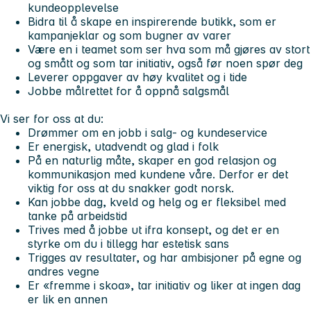
kundeopplevelse
Bidra til å skape en inspirerende butikk, som er
kampanjeklar og som bugner av varer
Være en i teamet som ser hva som må gjøres av stort
og smått og som tar initiativ, også før noen spør deg
Leverer oppgaver av høy kvalitet og i tide
Jobbe målrettet for å oppnå salgsmål
Vi ser for oss at du:
Drømmer om en jobb i salg- og kundeservice
Er energisk, utadvendt og glad i folk
På en naturlig måte, skaper en god relasjon og
kommunikasjon med kundene våre. Derfor er det
viktig for oss at du snakker godt norsk.
Kan jobbe dag, kveld og helg og er fleksibel med
tanke på arbeidstid
Trives med å jobbe ut ifra konsept, og det er en
styrke om du i tillegg har estetisk sans
Trigges av resultater, og har ambisjoner på egne og
andres vegne
Er «fremme i skoa», tar initiativ og liker at ingen dag
er lik en annen