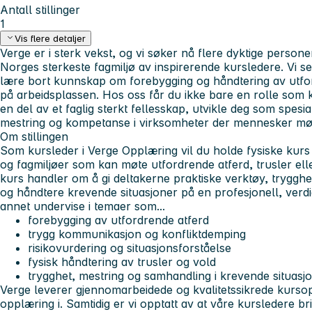
Antall stillinger
1
Vis flere detaljer
Verge er i sterk vekst, og vi søker nå flere dyktige perso
Norges sterkeste fagmiljø av inspirerende kursledere. Vi s
lære bort kunnskap om forebygging og håndtering av utfor
på arbeidsplassen. Hos oss får du ikke bare en rolle som ku
en del av et faglig sterkt fellesskap, utvikle deg som spesial
mestring og kompetanse i virksomheter der mennesker mø
Om stillingen
Som kursleder i Verge Opplæring vil du holde fysiske kurs
og fagmiljøer som kan møte utfordrende atferd, trusler ell
kurs handler om å gi deltakerne praktiske verktøy, tryggh
og håndtere krevende situasjoner på en profesjonell, verdig
annet undervise i temaer som...
forebygging av utfordrende atferd
trygg kommunikasjon og konfliktdemping
risikovurdering og situasjonsforståelse
fysisk håndtering av trusler og vold
trygghet, mestring og samhandling i krevende situasj
Verge leverer gjennomarbeidede og kvalitetssikrede kursop
opplæring i. Samtidig er vi opptatt av at våre kursledere b