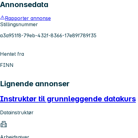
Annonsedata
Rapporter annonse
Stillingsnummer
a3a951f8-79eb-432f-8366-17e89f789f35
Hentet fra
FINN
Lignende annonser
Instruktør til grunnleggende datakurs
Datainstruktør
Arbeidsgiver