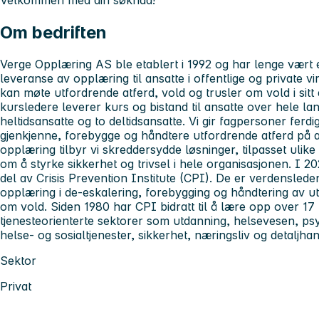
Velkommen med din søknad!
Om bedriften
Verge Opplæring AS ble etablert i 1992 og har lenge vært
leveranse av opplæring til ansatte i offentlige og private 
kan møte utfordrende atferd, vold og trusler om vold i sitt 
kursledere leverer kurs og bistand til ansatte over hele la
heltidsansatte og to deltidsansatte. Vi gir fagpersoner ferd
gjenkjenne, forebygge og håndtere utfordrende atferd på 
opplæring tilbyr vi skreddersydde løsninger, tilpasset ulike
om å styrke sikkerhet og trivsel i hele organisasjonen. I 
del av Crisis Prevention Institute (CPI). De er verdensled
opplæring i de-eskalering, forebygging og håndtering av ut
om vold. Siden 1980 har CPI bidratt til å lære opp over 1
tjenesteorienterte sektorer som utdanning, helsevesen, ps
helse- og sosialtjenester, sikkerhet, næringsliv og detaljhan
Sektor
Privat