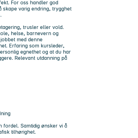
ffekt. For oss handler god
 skape varig endring, trygghet
.
agering, trusler eller vold.
kole, helse, barnevern og
r jobbet med denne
het. Erfaring som kursleder,
 personlig egnethet og at du har
yggere. Relevant utdanning på
dning
 fordel. Samtidig ønsker vi å
sk tilhørighet.