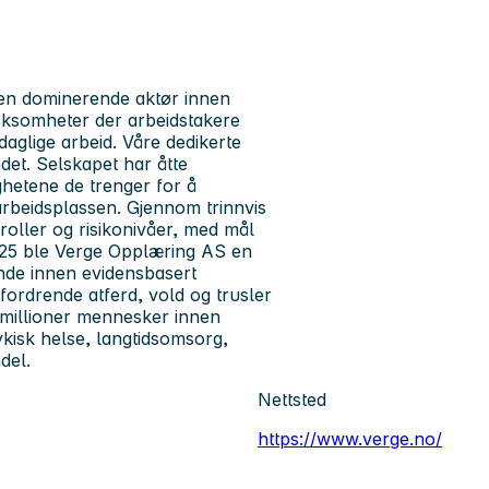
 en dominerende aktør innen
virksomheter der arbeidstakere
daglige arbeid. Våre dedikerte
ndet. Selskapet har åtte
ighetene de trenger for å
arbeidsplassen. Gjennom trinnvis
 roller og risikonivåer, med mål
2025 ble Verge Opplæring AS en
ende innen evidensbasert
fordrende atferd, vold og trusler
7 millioner mennesker innen
ykisk helse, langtidsomsorg,
del.
Nettsted
https://www.verge.no/