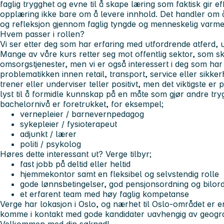
faglig trygghet og evne til å skape læring som faktisk gir e
opplæring ikke bare om å levere innhold. Det handler om å
og refleksjon gjennom faglig tyngde og menneskelig varme
Hvem passer i rollen?
Vi ser etter deg som har erfaring med utfordrende atferd, ut
Mange av våre kurs retter seg mot offentlig sektor, som s
omsorgstjenester, men vi er også interessert i deg som ha
problematikken innen retail, transport, service eller sikker
trener eller underviser teller positivt, men det viktigste er
lyst til å formidle kunnskap på en måte som gjør andre tr
bachelornivå er foretrukket, for eksempel;
vernepleier / barnevernpedagog
sykepleier / fysioterapeut
adjunkt / lærer
politi / psykolog
Høres dette interessant ut? Verge tilbyr;
fast jobb på deltid eller heltid
hjemmekontor samt en fleksibel og selvstendig rolle
gode lønnsbetingelser, god pensjonsordning og bilor
et erfarent team med høy faglig kompetanse
Verge har lokasjon i Oslo, og nærhet til Oslo-området er en
komme i kontakt med gode kandidater uavhengig av geografi