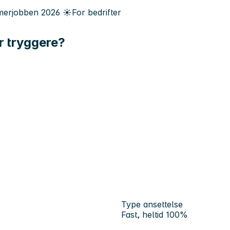
erjobben
2026
☀️
For bedrifter
r tryggere?
Type ansettelse
Fast, heltid 100%