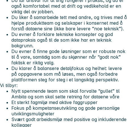
Du tar ansvar for at ting fungerer i praksis, og du er
også komfortabel med at drift og vedlikehold er en
viktig del av jobben.
Du liker å samarbeide tett med andre, og trives med å
hjelpe produktteam og selskaper i konsernet med å
forstå dataene sine (ikke bare levere “noe teknisk”).
Du evner å forklare tekniske konsepter og god
datapraksis også til de som ikke har en teknisk
bakgrunn.
Du evner å finne gode løsninger som er robuste nok
til å vare, samtidig som du skjønner når “godt nok”
faktisk er riktig valg.
Du klarer å balansere detaljfokus og helhet: levere
på oppgavene som må løses, men også forbedre
plattformen steg for steg i et langsiktig perspektiv.
Vi tilbyr:
Nytt spennende team som skal forvalte “gullet” til
Ambita og som skal sette retning for dataene våre
Et sterkt fagmiljø med aktive faggrupper
Fokus på kompetanseutvikling og gode personlige
utviklingsmuligheter
Svært godt arbeidsmiljø med positive og inkluderende
kollegaer