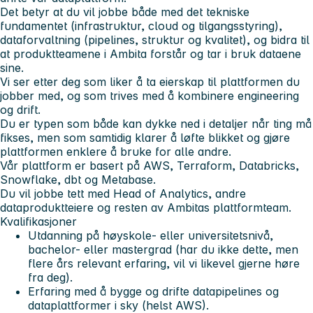
Det betyr at du vil jobbe både med det tekniske
fundamentet (infrastruktur, cloud og tilgangsstyring),
dataforvaltning (pipelines, struktur og kvalitet), og bidra til
at produktteamene i Ambita forstår og tar i bruk dataene
sine.
Vi ser etter deg som liker å ta eierskap til plattformen du
jobber med, og som trives med å kombinere engineering
og drift.
Du er typen som både kan dykke ned i detaljer når ting må
fikses, men som samtidig klarer å løfte blikket og gjøre
plattformen enklere å bruke for alle andre.
Vår plattform er basert på AWS, Terraform, Databricks,
Snowflake, dbt og Metabase.
Du vil jobbe tett med Head of Analytics, andre
dataproduktteiere og resten av Ambitas plattformteam.
Kvalifikasjoner
Utdanning på høyskole- eller universitetsnivå,
bachelor- eller mastergrad (har du ikke dette, men
flere års relevant erfaring, vil vi likevel gjerne høre
fra deg).
Erfaring med å bygge og drifte datapipelines og
dataplattformer i sky (helst AWS).