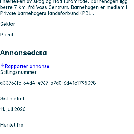
i nærleiken av skog og flott
turområde. Barnehagen ligg
berre 7 km. frå Voss Sentrum.
Barnehagen er medlem i
Private barnehagers landsforbund (PBL).
Sektor
Privat
Annonsedata
Rapporter annonse
Stillingsnummer
a33766fc-64d4-4967-a7d0-6d41c1795398
Sist endret
11. juli 2026
Hentet fra