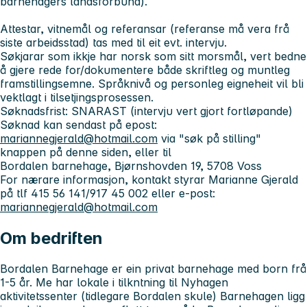
barnehagers landsforbund).
Attestar, vitnemål og referansar (referanse må vera frå
siste arbeidsstad) tas med til eit evt. intervju.
Søkjarar som ikkje har norsk som sitt morsmål, vert bedne
å gjere rede for/dokumentere både skriftleg og muntleg
framstillingsemne. Språknivå og personleg eigneheit vil bli
vektlagt i tilsetjingsprosessen.
Søknadsfrist: SNARAST
(intervju vert gjort fortløpande)
Søknad kan sendast på epost:
mariannegjerald@hotmail.com
via
"søk på stilling"
knappen på denne siden, eller til
Bordalen barnehage, Bjørnshovden 19, 5708 Voss
For nærare informasjon, kontakt styrar Marianne Gjerald
på tlf 415 56 141/917 45 002 eller e-post:
mariannegjerald@hotmail.com
Om bedriften
Bordalen Barnehage er ein privat barnehage med born frå
1-5 år.
Me har lokale i tilkntning til Nyhagen
aktivitetssenter (tidlegare
Bordalen skule) Barnehagen ligg