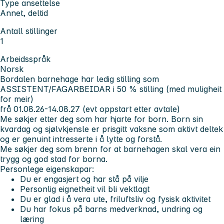
Type ansettelse
Annet, deltid
Antall stillinger
1
Arbeidsspråk
Norsk
Bordalen barnehage har ledig stilling som
ASSISTENT/FAGARBEIDAR i 50 % stilling (med muligheit
for meir)
frå 01.08.26-14.08.27 (evt oppstart etter avtale)
Me søkjer etter deg som har hjarte for born. Born sin
kvardag og sjølvkjensle er prisgitt vaksne som aktivt deltek
og er genuint intresserte i å lytte og forstå.
Me søkjer deg som brenn for at barnehagen skal vera ein
trygg og god stad for borna.
Personlege eigenskapar:
Du er engasjert og har stå på vilje
Personlig eignetheit vil bli vektlagt
Du er glad i å vera ute, friluftsliv og fysisk aktivitet
Du har fokus på barns medverknad, undring og
læring