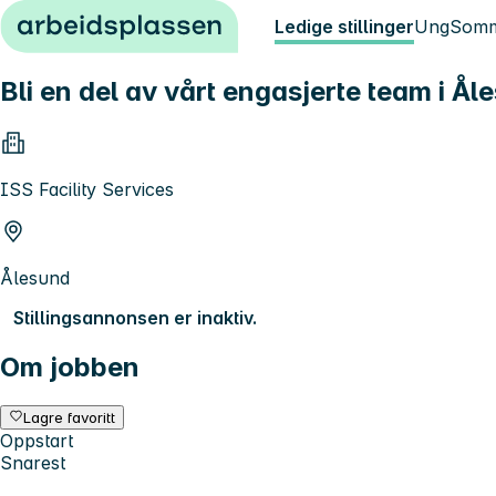
Hopp til innhold
Ledige stillinger
Ung
Somm
Bli en del av vårt engasjerte team i Åle
ISS Facility Services
Ålesund
Stillingsannonsen er inaktiv.
Om jobben
Lagre favoritt
Oppstart
Snarest