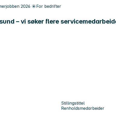
erjobben
2026
☀️
For bedrifter
sund – vi søker flere servicemedarbeider
Stillingstittel
Renholdsmedarbeider