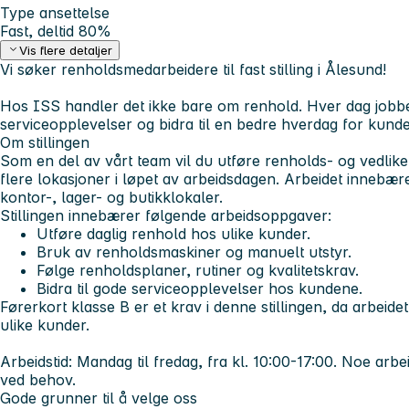
Type ansettelse
Fast, deltid 80%
Vis flere detaljer
Vi søker renholdsmedarbeidere til fast stilling i Ålesund!
Hos ISS handler det ikke bare om renhold. Hver dag jobbe
serviceopplevelser og bidra til en bedre hverdag for kund
Om stillingen
Som en del av vårt team vil du utføre renholds- og vedli
flere lokasjoner i løpet av arbeidsdagen. Arbeidet innebær
kontor-, lager- og butikklokaler.
Stillingen innebærer følgende arbeidsoppgaver:
Utføre daglig renhold hos ulike kunder.
Bruk av renholdsmaskiner og manuelt utstyr.
Følge renholdsplaner, rutiner og kvalitetskrav.
Bidra til gode serviceopplevelser hos kundene.
Førerkort klasse B er et krav i denne stillingen, da arbeid
ulike kunder.
Arbeidstid:
Mandag til fredag, fra kl. 10:00-17:00. Noe ar
ved behov.
Gode grunner til å velge oss