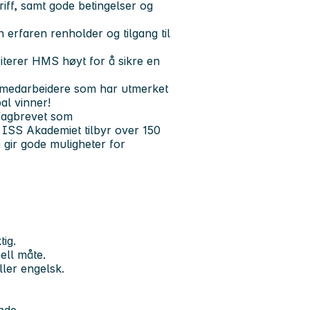
ariff, samt gode betingelser og
rfaren renholder og tilgang til
riterer HMS høyt for å sikre en
cemedarbeidere som har utmerket
al vinner!
fagbrevet som
e. ISS Akademiet tilbyr over 150
 gir gode muligheter for
tig.
ell måte.
ler engelsk.