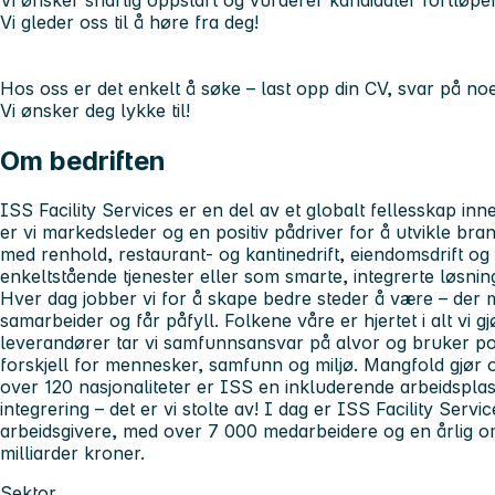
Vi ønsker snarlig oppstart og vurderer kandidater fortløp
Vi gleder oss til å høre fra deg!
Hos oss er det enkelt å søke – last opp din CV, svar på noe
Vi ønsker deg lykke til!
Om bedriften
ISS Facility Services er en del av et globalt fellesskap i
er vi markedsleder og en positiv pådriver for å utvikle bran
med renhold, restaurant- og kantinedrift, eiendomsdrift og
enkeltstående tjenester eller som smarte, integrerte løsni
Hver dag jobber vi for å skape bedre steder å være – der
samarbeider og får påfyll. Folkene våre er hjertet i alt v
leverandører tar vi samfunnsansvar på alvor og bruker posi
forskjell for mennesker, samfunn og miljø. Mangfold gjør o
over 120 nasjonaliteter er ISS en inkluderende arbeidsplas
integrering – det er vi stolte av! I dag er ISS Facility Serv
arbeidsgivere, med over 7 000 medarbeidere og en årlig 
milliarder kroner.
Sektor