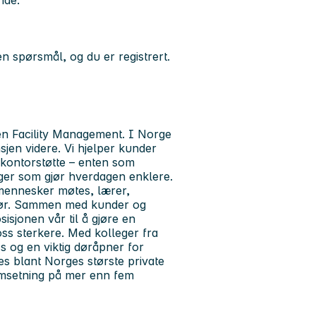
ende.
n spørsmål, og du er registrert.
nnen Facility Management. I Norge
sjen videre. Vi hjelper kunder
 kontorstøtte – enten som
nger som gjør hverdagen enklere.
 mennesker møtes, lærer,
i gjør. Sammen med kunder og
sjonen vår til å gjøre en
ss sterkere. Med kolleger fra
s og en viktig døråpner for
ices blant Norges største private
omsetning på mer enn fem