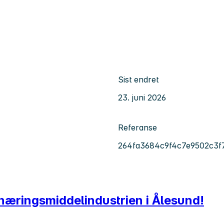
Sist endret
23. juni 2026
Referanse
264fa3684c9f4c7e9502c3f
i næringsmiddelindustrien i Ålesund!