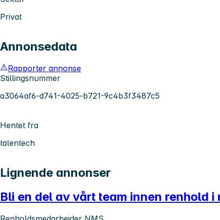
Privat
Annonsedata
Rapporter annonse
Stillingsnummer
a3064af6-d741-4025-b721-9c4b3f3487c5
Hentet fra
talentech
Lignende annonser
Bli en del av vårt team innen renhold 
Renholdsmedarbeider NMS