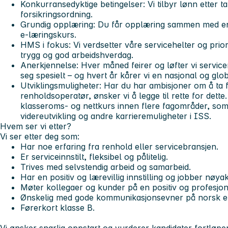
Konkurransedyktige betingelser:
Vi tilbyr lønn etter t
forsikringsordning.
Grundig opplæring:
Du får opplæring sammen med en e
e-læringskurs.
HMS i fokus:
Vi verdsetter våre servicehelter og prio
trygg og god arbeidshverdag.
Anerkjennelse:
Hver måned feirer og løfter vi servi
seg spesielt – og hvert år kårer vi en nasjonal og glob
Utviklingsmuligheter:
Har du har ambisjoner om å ta 
renholdsoperatør, ønsker vi å legge til rette for dett
klasseroms- og nettkurs innen flere fagområder, som
videreutvikling og andre karrieremuligheter i ISS.
Hvem ser vi etter?
Vi ser etter deg som:
Har noe erfaring fra renhold eller servicebransjen.
Er serviceinnstilt, fleksibel og pålitelig.
Trives med selvstendig arbeid og samarbeid.
Har en positiv og lærevillig innstilling og jobber nøyak
Møter kollegaer og kunder på en positiv og profesjon
Ønskelig med gode kommunikasjonsevner på norsk el
Førerkort klasse B.