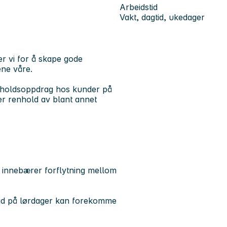
Arbeidstid
Vakt, dagtid, ukedager
r vi for å skape gode
ene våre.
keholdsoppdrag hos kunder på
er renhold av blant annet
et innebærer forflytning mellom
beid på lørdager kan forekomme