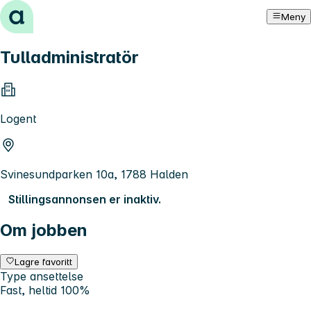
Hopp til innhold
Meny
Tulladministratör
Logent
Svinesundparken 10a, 1788 Halden
Stillingsannonsen er inaktiv.
Om jobben
Lagre favoritt
Type ansettelse
Fast, heltid 100%