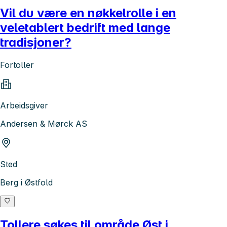
Vil du være en nøkkelrolle i en
veletablert bedrift med lange
tradisjoner?
Fortoller
Arbeidsgiver
Andersen & Mørck AS
Sted
Berg i Østfold
Tollere søkes til område Øst i