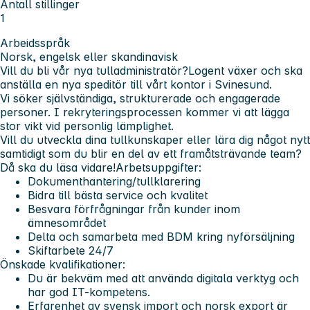
Antall stillinger
1
Arbeidsspråk
Norsk, engelsk eller skandinavisk
Vill du bli vår nya tulladministratör?
Logent växer och ska
anställa en nya speditör till vårt kontor i Svinesund.
Vi söker självständiga, strukturerade och engagerade
personer. I rekryteringsprocessen kommer vi att lägga
stor vikt vid personlig lämplighet.
Vill du utveckla dina tullkunskaper eller lära dig något nytt
samtidigt som du blir en del av ett framåtsträvande team?
Då ska du läsa vidare!
Arbetsuppgifter:
Dokumenthantering/tullklarering
Bidra till bästa service och kvalitet
Besvara förfrågningar från kunder inom
ämnesområdet
Delta och samarbeta med BDM kring nyförsäljning
Skiftarbete 24/7
Önskade kvalifikationer:
Du är bekväm med att använda digitala verktyg och
har god IT-kompetens.
Erfarenhet av svensk import och norsk export är