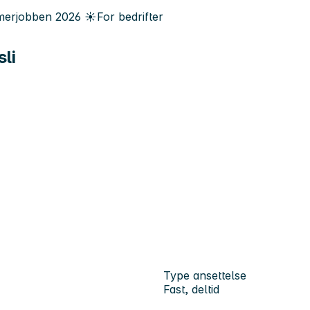
erjobben
2026
☀️
For bedrifter
li
Type ansettelse
Fast, deltid