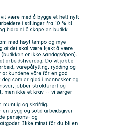
 vil være med å bygge et helt nytt
beidere i stillinger fra 10 % til
g bidra til å skape en butikk
 team med høyt tempo og mye
og at det skal være kjekt å være
g (butikken er ikke søndagsåpen).
al arbeidshverdag. Du vil jobbe
arbeid, varepåfylling, rydding og
r at kundene våre får en god
r deg som er glad i mennesker og
svar, jobber strukturert og
el, men ikke et krav -- vi sørger
untlig og skriftlig.
 en trygg og solid arbeidsgiver
gode pensjons- og
attgoder. Ikke minst får du bli en