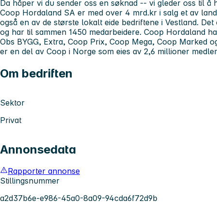
Da håper vi du sender oss en søknad -- vi gleder oss til å 
Coop Hordaland SA er med over 4 mrd.kr i salg et av lande
også en av de største lokalt eide bedriftene i Vestland. D
og har til sammen 1450 medarbeidere. Coop Hordaland har 
Obs BYGG, Extra, Coop Prix, Coop Mega, Coop Marked og
er en del av Coop i Norge som eies av 2,6 millioner medle
Om bedriften
Sektor
Privat
Annonsedata
Rapporter annonse
Stillingsnummer
a2d37b6e-e986-45a0-8a09-94cda6f72d9b