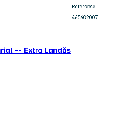
Referanse
465602007
riat -- Extra Landås