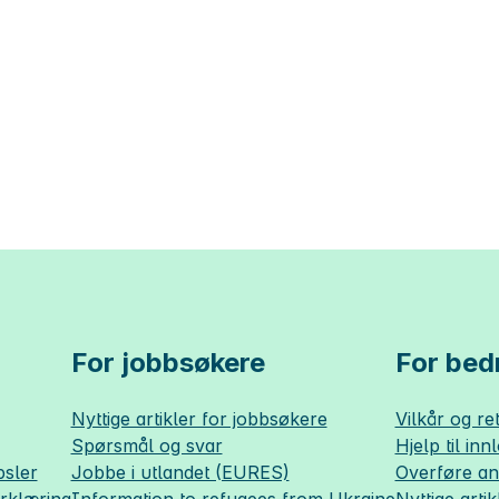
For jobbsøkere
For bedr
Nyttige artikler for jobbsøkere
Vilkår og ret
Spørsmål og svar
Hjelp til inn
sler
Jobbe i utlandet (EURES)
Overføre a
erklæring
Information to refugees from Ukraine
Nyttige artik