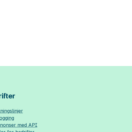
ifter
ningslinjer
logging
nnonser med API
ler for bedrifter