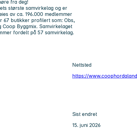
høre fra deg!
ts største samvirkelag og er
et eies av ca. 196.000 medlemmer
67 butikker profilert som: Obs,
 Coop Byggmix. Samvirkelaget
mmer fordelt på 57 samvirkelag.
Nettsted
https://www.coophordaland
Sist endret
15. juni 2026