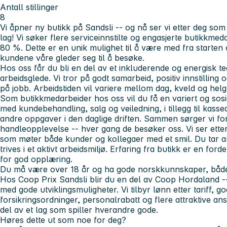
Antall stillinger
8
Vi åpner ny butikk på Sandsli -- og nå ser vi etter deg som
lag! Vi søker flere serviceinnstilte og engasjerte
butikkmedar
80 %.
Dette er en unik mulighet til å være med fra starten o
kundene våre gleder seg til å besøke.
Hos oss får du bli en del av et inkluderende og energisk
arbeidsglede. Vi tror på godt samarbeid, positiv innstilling 
på jobb. Arbeidstiden vil variere mellom dag, kveld og hel
Som butikkmedarbeider hos oss vil du få en variert og sosi
med kundebehandling, salg og veiledning, i tillegg til kasse
andre oppgaver i den daglige driften. Sammen sørger vi fo
handleopplevelse -- hver gang de besøker oss. Vi ser ette
som møter både kunder og kollegaer med et smil. Du tar an
trives i et aktivt arbeidsmiljø. Erfaring fra butikk er en ford
for god opplæring.
Du må være over 18 år og ha gode norskkunnskaper, både m
Hos Coop Prix Sandsli blir du en del av Coop Hordaland --
med gode utviklingsmuligheter. Vi tilbyr lønn etter tariff, 
forsikringsordninger, personalrabatt og flere attraktive ans
del av et lag som spiller hverandre gode.
Høres dette ut som noe for deg?