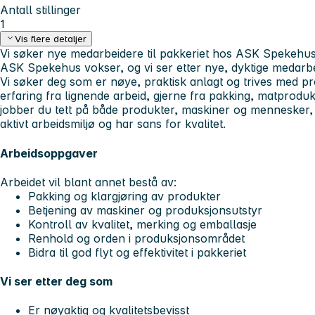
Antall stillinger
1
Vis flere detaljer
Vi søker nye medarbeidere til pakkeriet hos ASK Spekehu
ASK Spekehus vokser, og vi ser etter nye, dyktige medarbei
Vi søker deg som er
nøye, praktisk anlagt og trives med p
erfaring fra lignende arbeid, gjerne fra pakking, matproduks
jobber du tett på både produkter, maskiner og mennesker, så
aktivt arbeidsmiljø og har sans for kvalitet.
Arbeidsoppgaver
Arbeidet vil blant annet bestå av:
Pakking og klargjøring av produkter
Betjening av maskiner og produksjonsutstyr
Kontroll av kvalitet, merking og emballasje
Renhold og orden i produksjonsområdet
Bidra til god flyt og effektivitet i pakkeriet
Vi ser etter deg som
Er nøyaktig og kvalitetsbevisst