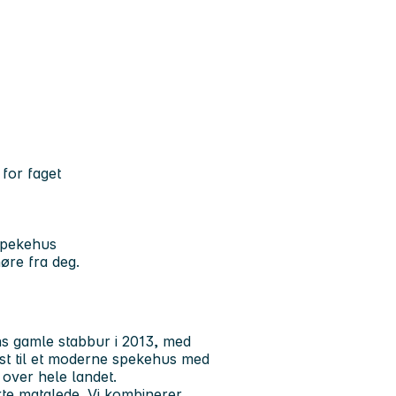
 for faget
 Spekehus
øre fra deg.
ns gamle stabbur i 2013, med
kst til et moderne spekehus med
 over hele landet.
kte matglede. Vi kombinerer