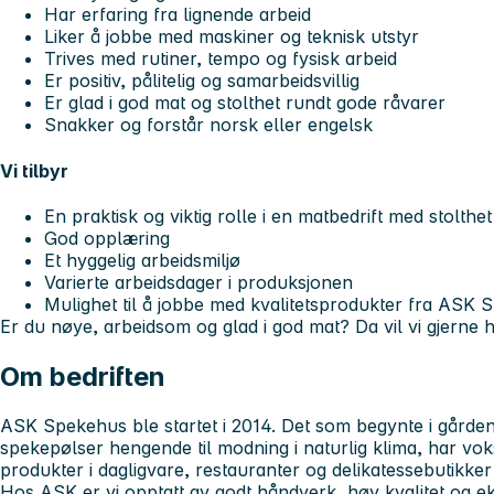
Har erfaring fra lignende arbeid
Liker å jobbe med maskiner og teknisk utstyr
Trives med rutiner, tempo og fysisk arbeid
Er positiv, pålitelig og samarbeidsvillig
Er glad i god mat og stolthet rundt gode råvarer
Snakker og forstår norsk eller engelsk
Vi tilbyr
En praktisk og viktig rolle i en matbedrift med stolthet
God opplæring
Et hyggelig arbeidsmiljø
Varierte arbeidsdager i produksjonen
Mulighet til å jobbe med kvalitetsprodukter fra ASK
Er du nøye, arbeidsom og glad i god mat? Da vil vi gjerne h
Om bedriften
ASK Spekehus ble startet i 2014. Det som begynte i gårde
spekepølser hengende til modning i naturlig klima, har vo
produkter i dagligvare, restauranter og delikatessebutikker
Hos ASK er vi opptatt av godt håndverk, høy kvalitet og e