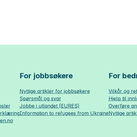
For jobbsøkere
For bedr
Nyttige artikler for jobbsøkere
Vilkår og ret
Spørsmål og svar
Hjelp til inn
sler
Jobbe i utlandet (EURES)
Overføre a
erklæring
Information to refugees from Ukraine
Nyttige artik
sen.no