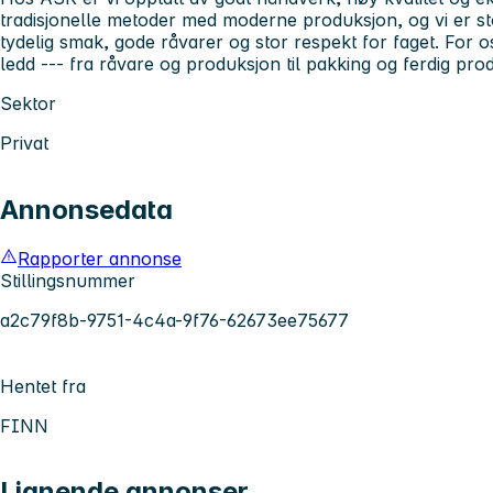
tradisjonelle metoder med moderne produksjon, og vi er s
tydelig smak, gode råvarer og stor respekt for faget. For os
ledd --- fra råvare og produksjon til pakking og ferdig pro
Sektor
Privat
Annonsedata
Rapporter annonse
Stillingsnummer
a2c79f8b-9751-4c4a-9f76-62673ee75677
Hentet fra
FINN
Lignende annonser