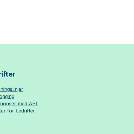
ifter
ningslinjer
logging
nnonser med API
ler for bedrifter