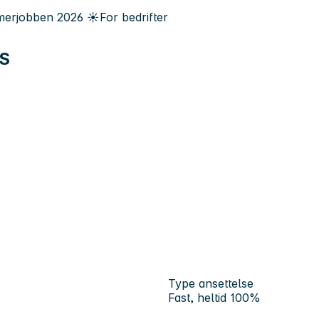
erjobben
2026
☀️
For bedrifter
AS
Type ansettelse
Fast, heltid 100%