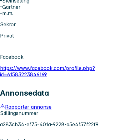
-Steinsetting
-Gartner
-m.m.
Sektor
Privat
Facebook
https://www.facebook.com/profile.php?
id=61583223846169
Annonsedata
Rapporter annonse
Stillingsnummer
a283cb34-ef75-401a-9228-a5e4f57f22f9