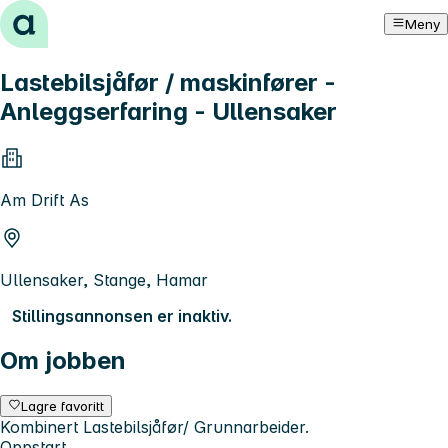
Hopp til innhold
Meny
Lastebilsjåfør / maskinfører -
Anleggserfaring - Ullensaker
Am Drift As
Ullensaker, Stange, Hamar
Stillingsannonsen er inaktiv.
Om jobben
Lagre favoritt
Kombinert Lastebilsjåfør/ Grunnarbeider.
Oppstart