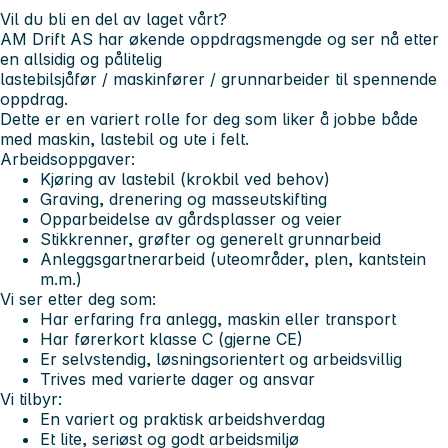
Vil du bli en del av laget vårt?
AM Drift AS har økende oppdragsmengde og ser nå etter
en allsidig og pålitelig
lastebilsjåfør / maskinfører / grunnarbeider til spennende
oppdrag.
Dette er en variert rolle for deg som liker å jobbe både
med maskin, lastebil og ute i felt.
Arbeidsoppgaver:
Kjøring av lastebil (krokbil ved behov)
Graving, drenering og masseutskifting
Opparbeidelse av gårdsplasser og veier
Stikkrenner, grøfter og generelt grunnarbeid
Anleggsgartnerarbeid (uteområder, plen, kantstein
m.m.)
Vi ser etter deg som:
Har erfaring fra anlegg, maskin eller transport
Har førerkort klasse C (gjerne CE)
Er selvstendig, løsningsorientert og arbeidsvillig
Trives med varierte dager og ansvar
Vi tilbyr:
En variert og praktisk arbeidshverdag
Et lite, seriøst og godt arbeidsmiljø