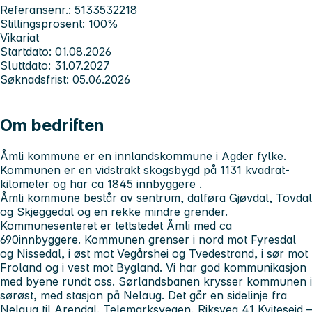
Referansenr.: 5133532218
Stillingsprosent: 100%
Vikariat
Startdato: 01.08.2026
Sluttdato: 31.07.2027
Søknadsfrist: 05.06.2026
Om bedriften
Åmli kommune er en innlandskommune i Agder fylke.
Kommunen er en vidstrakt skogsbygd på 1131 kvadrat-
kilometer og har ca 1845 innbyggere .
Åmli kommune består av sentrum, dalføra Gjøvdal, Tovdal
og Skjeggedal og en rekke mindre grender.
Kommunesenteret er tettstedet Åmli med ca
690innbyggere. Kommunen grenser i nord mot Fyresdal
og Nissedal, i øst mot Vegårshei og Tvedestrand, i sør mot
Froland og i vest mot Bygland. Vi har god kommunikasjon
med byene rundt oss. Sørlandsbanen krysser kommunen i
sørøst, med stasjon på Nelaug. Det går en sidelinje fra
Nelaug til Arendal. Telemarksvegen, Riksveg 41 Kviteseid –