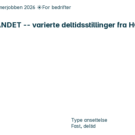
erjobben
2026
☀️
For bedrifter
NDET -- varierte deltidsstillinger fra
Type ansettelse
Fast, deltid