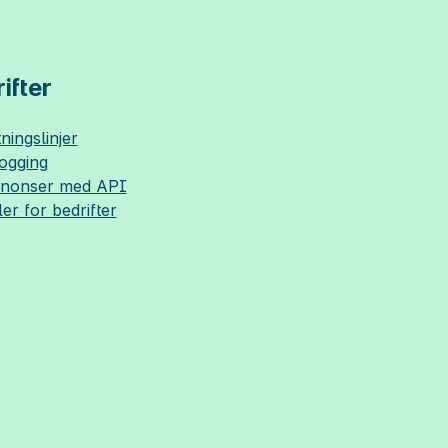
ifter
ningslinjer
logging
nnonser med API
ler for bedrifter