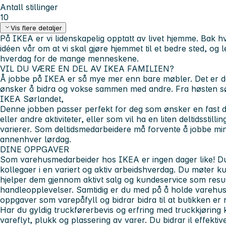
Antall stillinger
10
Vis flere detaljer
På IKEA er vi lidenskapelig opptatt av livet hjemme. Bak h
idéen vår om at vi skal gjøre hjemmet til et bedre sted, og l
hverdag for de mange menneskene.
VIL DU VÆRE EN DEL AV IKEA FAMILIEN?
Å jobbe på IKEA er så mye mer enn bare møbler. Det er d
ønsker å bidra og vokse sammen med andre. Fra høsten søke
IKEA Sørlandet,
Denne jobben passer perfekt for deg som ønsker en fast de
eller andre aktiviteter, eller som vil ha en liten deltidsstilli
varierer. Som deltidsmedarbeidere må forvente å jobbe mi
annenhver lørdag.
DINE OPPGAVER
Som varehusmedarbeider hos IKEA er ingen dager like! Du 
kollegaer i en variert og aktiv arbeidshverdag. Du møter 
hjelper dem gjennom aktivt salg og kundeservice som result
handleopplevelser. Samtidig er du med på å holde varehus
oppgaver som varepåfyll og bidrar bidra til at butikken er 
Har du gyldig truckførerbevis og erfring med truckkjøring
vareflyt, plukk og plassering av varer. Du bidrar il effektiv