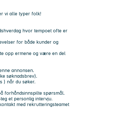
 vi alle typer folk!
eidshverdag hvor tempoet ofte er
evelser for både kunder og
rette opp ermene og være en del
denne annonsen.
ikke søknadsbrev).
s ) når du søker.
 på forhåndsinnspilte spørsmål.
teg et personlig intervju.
 kontakt med rekrutteringsteamet