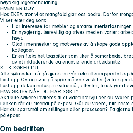
nøyaktig lagerbeholdning.
HVEM ER DU?
Hos IKEA tror vi at mangfold gjør oss bedre. Derfor trenger
Vi ser etter deg som:
Har interesse for møbler og smarte interiørløsninger
Er nysgjerrig, lærevillig og trives med en variert arb
høyt.
Glad i mennesker og motiveres av å skape gode oppl
kollegaer.
Er en fleksibel lagspiller som liker å samarbeide, b
av et inkluderende og engasjerende arbeidsmiljø
SLIK SØKER DU
Alle søknader må gå gjennom vår rekrutteringsportal og 
Last opp CV og svar på spørsmålene vi stiller (vi trenger 
Last opp dokumentasjon (vitnemål, attester, truckførerbevi
HVA SKJER NÅR DU HAR SØKT?
Aktuelle søkere inviteres til et videointervju der du svarer
Lenken får du tilsendt på e-post. Går du videre, blir neste s
Har du spørsmål om stillingen eller prosessen? Ta gjerne
på epost
Om bedriften