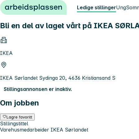
Hopp til innhold
Ledige stillinger
Ung
Somm
Bli en del av laget vårt på IKEA SØRLA
IKEA
IKEA Sørlandet Sydinga 20, 4636 Kristiansand S
Stillingsannonsen er inaktiv.
Om jobben
Lagre favoritt
Stillingstittel
Varehusmedarbeider IKEA Sørlandet