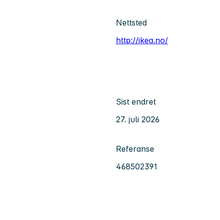
Nettsted
http://ikea.no/
Sist endret
27. juli 2026
Referanse
468502391