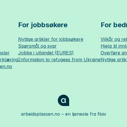
For jobbsøkere
For bedr
Nyttige artikler for jobbsøkere
Vilkår og ret
Spørsmål og svar
Hjelp til inn
sler
Jobbe i utlandet (EURES)
Overføre a
erklæring
Information to refugees from Ukraine
Nyttige artik
sen.no
arbeidsplassen.no
– en tjeneste fra Nav