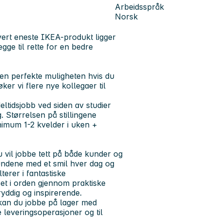
Arbeidsspråk
Norsk
vert eneste IKEA-produkt ligger
egge til rette for en bedre
en perfekte muligheten hvis du
r vi flere nye kollegaer til
ltidsjobb ved siden av studier
ng. Størrelsen på stillingene
nimum 1-2 kvelder i uken +
vil jobbe tett på både kunder og
kundene med et smil hver dag og
erer i fantastiske
et i orden gjennom praktiske
ryddig og inspirerende.
 kan du jobbe på lager med
e leveringsoperasjoner og til