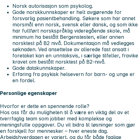
Norsk autorisasjon som psykolog.
Gode norskkunnskaper er helt avgjørende for
forsvarlig pasientbehandling. Søkere som har annet
morsmål enn norsk, svensk eller dansk, og som ikke
har fullført norskspråklig videregående skole, må
minimum ha bestått Bergenstesten, eller annen
norsktest på B2 nivå. Dokumentasjon må vedlegges
søknaden. Ved ansettelse av allerede fast ansatt i
foretaket kan en unntaksvis, i særlige tilfeller, fravike
kravet om bestått norsktest på B2-nivå.
Gode datakunnskaper.
Erfaring fra psykisk helsevern for barn- og unge er
en fordel.
Personlige egenskaper
Hvorfor er dette en spennende rolle?
Hos oss får du muligheten til å være en viktig del av et
tverrfaglig team som jobber med komplekse og
meningsfulle oppgaver. Du vil bidra til løsninger som gjør
en forskjell for mennesker – hver eneste dag.
Arbeidshverdagen er variert, og du får både faglige