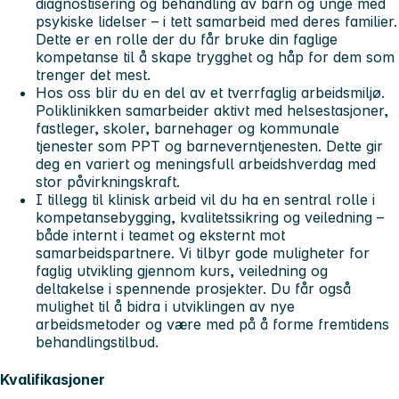
diagnostisering og behandling av barn og unge med
psykiske lidelser – i tett samarbeid med deres familier.
Dette er en rolle der du får bruke din faglige
kompetanse til å skape trygghet og håp for dem som
trenger det mest.
Hos oss blir du en del av et tverrfaglig arbeidsmiljø.
Poliklinikken samarbeider aktivt med helsestasjoner,
fastleger, skoler, barnehager og kommunale
tjenester som PPT og barneverntjenesten. Dette gir
deg en variert og meningsfull arbeidshverdag med
stor påvirkningskraft.
I tillegg til klinisk arbeid vil du ha en sentral rolle i
kompetansebygging, kvalitetssikring og veiledning –
både internt i teamet og eksternt mot
samarbeidspartnere. Vi tilbyr gode muligheter for
faglig utvikling gjennom kurs, veiledning og
deltakelse i spennende prosjekter. Du får også
mulighet til å bidra i utviklingen av nye
arbeidsmetoder og være med på å forme fremtidens
behandlingstilbud.
Kvalifikasjoner