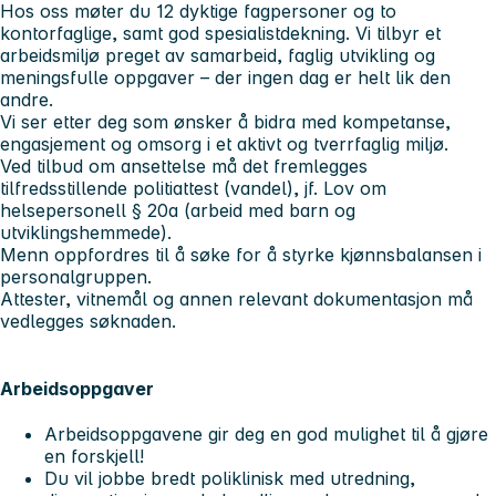
Hos oss møter du 12 dyktige fagpersoner og to
kontorfaglige, samt god spesialistdekning. Vi tilbyr et
arbeidsmiljø preget av samarbeid, faglig utvikling og
meningsfulle oppgaver – der ingen dag er helt lik den
andre.
Vi ser etter deg som ønsker å bidra med kompetanse,
engasjement og omsorg i et aktivt og tverrfaglig miljø.
Ved tilbud om ansettelse må det fremlegges
tilfredsstillende politiattest (vandel), jf. Lov om
helsepersonell § 20a (arbeid med barn og
utviklingshemmede).
Menn oppfordres til å søke for å styrke kjønnsbalansen i
personalgruppen.
Attester, vitnemål og annen relevant dokumentasjon må
vedlegges søknaden.
Arbeidsoppgaver
Arbeidsoppgavene gir deg en god mulighet til å gjøre
en forskjell!
Du vil jobbe bredt poliklinisk med utredning,