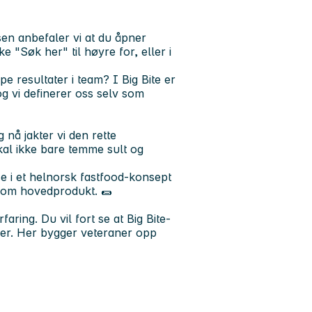
en anbefaler vi at du åpner
 "Søk her" til høyre for, eller i
e resultater i team? I Big Bite er
g vi definerer oss selv som
nå jakter vi den rette
al ikke bare temme sult og
se i et helnorsk fastfood-konsept
 som hovedprodukt. 🌯
aring. Du vil fort se at Big Bite-
ler. Her bygger veteraner opp