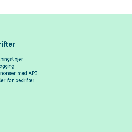
ifter
ningslinjer
logging
nnonser med API
ler for bedrifter