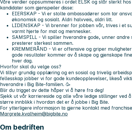
Våre verdier oppsummeres i ordet
ELSK
og står sterkt hos 
kandidater som gjenspeiler disse:
E
IERSKAP - Vi er stolte ambassadører som tar ansva
økonomisk og sosialt. Aldri halvveis, aldri litt.
L
IDENSKAP - Vi brenner for jobben vår, trives i et su
varmt hjerte for mat og mennesker.
S
AMSPILL - Vi spiller hverandre gode, unner andre su
presterer sterkest sammen.
K
REMMERÅND - Vi er offensive og griper muligheter fo
gode resultater kommer av å skape og gjenskape fine
hver dag.
Hvorfor skal du velge oss?
Vi tilbyr grundig opplæring og en sosial og trivelig arbeids
fellesskap jobber vi for gode kundeopplevelser, likeså viktig
hverandre i Big Bite-familien. 🥳
Blir du trigget av dette håper vi å høre fra deg!
Sjekk ut vår
karriereside
og alle våre
ledige stillinger
ved å
større innblikk i hvordan det er å jobbe i Big Bite.
For ytterligere informasjon ta gjerne kontakt med franchis
Margrete.kvalheim@bigbite.no
Om bedriften