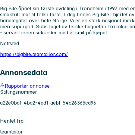
Big Bite åpnet sin første avdeling i Trondheim i 1997 med 
smakfull mat til folk i farta. I dag finnes Big Bite i hjertet
handlegater over hele Norge. Vi er en sterk nasjonal merke
men supergod. Subs laget av ferske baguetter fra lokal ba
- servert innen sekunder med et smil på kjøpet.
Nettsted
https://bigbite.teamtailor.com/
Annonsedata
Rapporter annonse
Stillingsnummer
a22e0bdf-4ba2-4ad1-aebf-54c26365cd96
Hentet fra
teamtailor