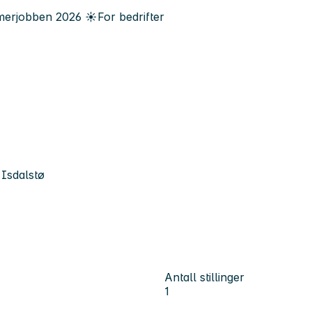
erjobben
2026
☀️
For bedrifter
Isdalstø
Antall stillinger
1