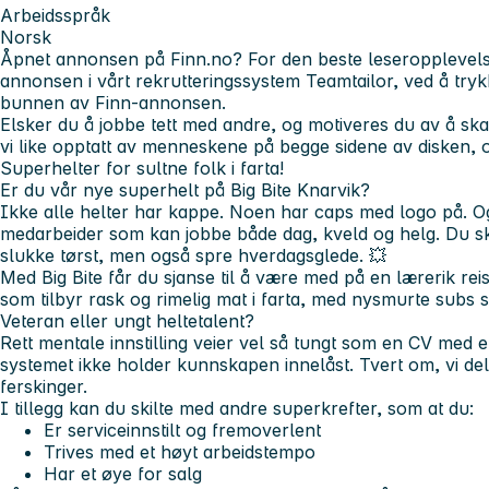
Arbeidsspråk
Norsk
Åpnet annonsen på Finn.no?
For den beste leseropplevels
annonsen i vårt rekrutteringssystem Teamtailor, ved å trykke
bunnen av Finn-annonsen.
Elsker du å jobbe tett med andre, og motiveres du av å skap
vi like opptatt av menneskene på begge sidene av disken, o
Superhelter
for sultne folk i farta!
Er du vår nye superhelt på Big Bite Knarvik?
Ikke alle helter har kappe. Noen har caps med logo på. Og 
medarbeider som kan jobbe både dag, kveld og helg. Du sk
slukke tørst, men også
spre hverdagsglede
. 💥
Med Big Bite får du sjanse til å være med på en lærerik rei
som tilbyr rask og rimelig mat i farta, med nysmurte subs
Veteran eller ungt heltetalent?
Rett mentale innstilling veier vel så tungt som en CV med erf
systemet ikke holder kunnskapen innelåst. Tvert om, vi de
ferskinger.
I tillegg kan du skilte med andre superkrefter, som at du:
Er serviceinnstilt og fremoverlent
Trives med et høyt arbeidstempo
Har et øye for salg