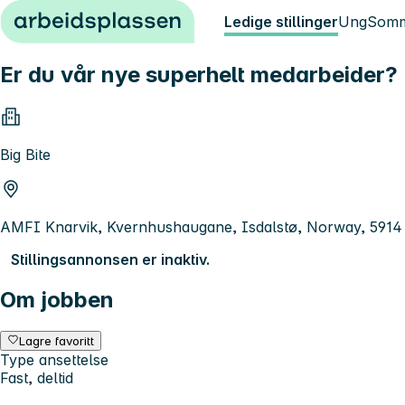
Hopp til innhold
Ledige stillinger
Ung
Somm
Er du vår nye superhelt medarbeider?
Big Bite
AMFI Knarvik, Kvernhushaugane, Isdalstø, Norway, 5914 
Stillingsannonsen er inaktiv.
Om jobben
Lagre favoritt
Type ansettelse
Fast, deltid