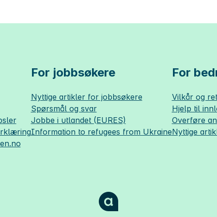
For jobbsøkere
For bedr
Nyttige artikler for jobbsøkere
Vilkår og ret
Spørsmål og svar
Hjelp til inn
sler
Jobbe i utlandet (EURES)
Overføre a
erklæring
Information to refugees from Ukraine
Nyttige artik
sen.no